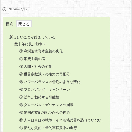
2024年7月7日

目次
新らしいことが始まっている
数十年に及ぶ戦争？
① 利潤追求資本主義の劣化
② 消費主義の病
③ 人間と社会の劣化
④ 世界多数派への権力の再配分
⑤ パワーバランスの雪崩のような変化
⑥ プロパガンダ・キャンペーン
⑦ 紛争が勃発する可能性
⑧ グローバル・ガバナンスの崩壊
⑨ 米国の支配的地位からの後退
⑩ 人々はもはや戦争、それも核兵器を恐れていない
⑪ 新たな質的・量的軍拡競争の進行