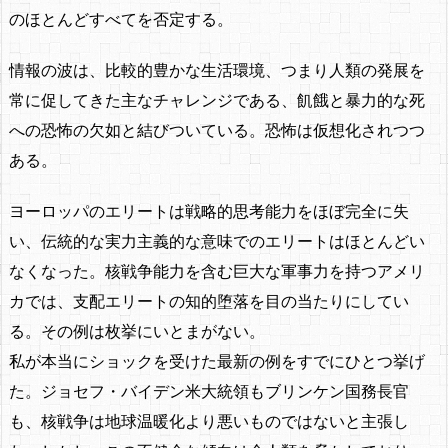
のほとんどすべてを否定する。
情報の波は、比較的豊かな生活環境、つまり人類の発展を
常に促してきた主なチャレンジである、飢餓と暴力的な死
への恐怖の欠如と結びついている。恐怖は仮想化されつつ
ある。
ヨーロッパのエリートは戦略的思考能力をほぼ完全に失
い、伝統的な実力主義的な意味でのエリートはほとんどい
なくなった。核戦争能力を含む巨大な軍事力を持つアメリ
カでは、支配エリートの知的堕落を目の当たりにしてい
る。その例は枚挙にいとまがない。
私が本当にショックを受けた最新の例をすでにひとつ挙げ
た。ジョセフ・バイデン米大統領もブリンケン国務長官
も、核戦争は地球温暖化より悪いものではないと主張し