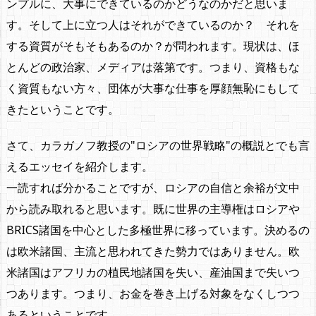
ンプルに、大事にできているのかどうなのかだと思いま
す。そして上に立つ人はそれができているのか？ それを
する資質がそもそもあるのか？が問われます。現状は、ほ
とんどの政治家、メディアは落第です。つまり、資格もな
く資質もない方々、団体が大事な仕事を厚顔無恥にもして
きたということです。
さて、カラガノフ教授の"ロシアの世界戦略"の概説とでも言
えるエッセイを紹介します。
一読すれば分かることですが、ロシアの自信と余裕が文中
から読み取れると思います。既に世界の主導権はロシアや
BRICS諸国を中心とした多極世界に移っています。決めるの
は欧米諸国、主流と思われてきた勢力ではありません。欧
米諸国はアフリカの植民地諸国を失い、産油国まで失いつ
つあります。つまり、お金を巻き上げる対象をなくしつつ
あるということです。