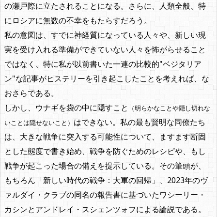
の瀬戸際に立たされることになる。さらに、人類全般、特
にロシアに無数の不幸をもたらすだろう。
私の意図は、すでに神経質になっている人々や、新しい現
実を受け入れる準備ができていない人々を怖がらせること
ではなく、特に私が以前書いた一連の比較的"ベジタリア
ン"な記事がヒステリーを引き起こしたことを考えれば、な
おさらである。
しかし、ウナギを袋の中に隠すこと
（明らかなことや隠し切れな
はできない。私の最も賢明な同僚たち
いことは隠せないこと）
は、大きな戦争に突入する可能性について、ますます断固
とした態度で書き始め、戦争を防ぐためのレシピや、もし
戦争が起こった場合の備えを提示している。その筆頭が、
もちろん「新しい時代の戦争：大軍の回帰」、2023年のヴ
ァルダイ・クラブの同名の報告書に基づいたワシーリー・
カシンとアンドレイ・スシェンツォフによる論説である。