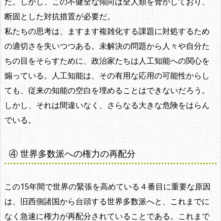
た。しかし、この不健全な傾向は全人類を脅かしており、
断固とした対抗措置が必要だ。
私たちの思考は、ますます複雑化する課題に対処するため
の適切さを失いつつある。未解決の問題から人々や自分た
ちの目をそらすために、政治家たちは人工知能への関心を
煽っている。人工知能は、その有用な応用の可能性からし
ても、従来の知能の空白を埋めることはできないだろう。
しかし、それは間違いなく、さらなる大きな危険をはらん
でいる。
④ 世界多数派への権力の再配分
この15年間で世界の緊張を高めている４番目に重要な原因
は、旧西側諸国から台頭する世界多数派へと、これまでに
なく急速に権力が再配分されていることである。これまで