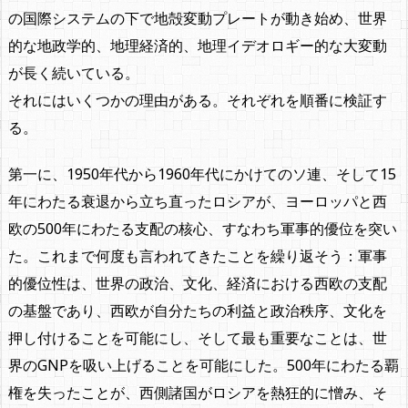
の国際システムの下で地殻変動プレートが動き始め、世界
的な地政学的、地理経済的、地理イデオロギー的な大変動
が長く続いている。
それにはいくつかの理由がある。それぞれを順番に検証す
る。
第一に、1950年代から1960年代にかけてのソ連、そして15
年にわたる衰退から立ち直ったロシアが、ヨーロッパと西
欧の500年にわたる支配の核心、すなわち軍事的優位を突い
た。これまで何度も言われてきたことを繰り返そう：軍事
的優位性は、世界の政治、文化、経済における西欧の支配
の基盤であり、西欧が自分たちの利益と政治秩序、文化を
押し付けることを可能にし、そして最も重要なことは、世
界のGNPを吸い上げることを可能にした。500年にわたる覇
権を失ったことが、西側諸国がロシアを熱狂的に憎み、そ