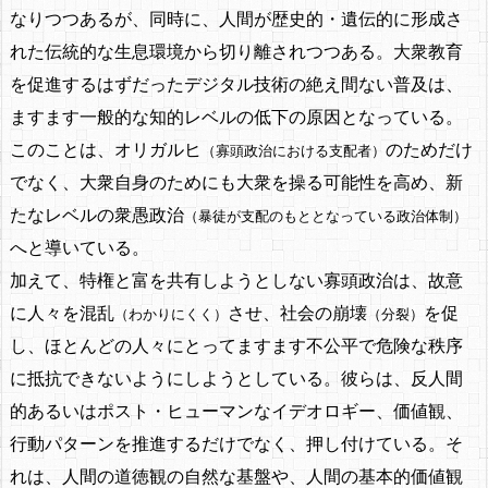
なりつつあるが、同時に、人間が歴史的・遺伝的に形成さ
れた伝統的な生息環境から切り離されつつある。大衆教育
を促進するはずだったデジタル技術の絶え間ない普及は、
ますます一般的な知的レベルの低下の原因となっている。
このことは、オリガルヒ
のためだけ
（寡頭政治における支配者）
でなく、大衆自身のためにも大衆を操る可能性を高め、新
たなレベルの衆愚政治
（暴徒が支配のもととなっている政治体制）
へと導いている。
加えて、特権と富を共有しようとしない寡頭政治は、故意
に人々を混乱
させ、社会の崩壊
を促
（わかりにくく）
（分裂）
し、ほとんどの人々にとってますます不公平で危険な秩序
に抵抗できないようにしようとしている。彼らは、反人間
的あるいはポスト・ヒューマンなイデオロギー、価値観、
行動パターンを推進するだけでなく、押し付けている。そ
れは、人間の道徳観の自然な基盤や、人間の基本的価値観