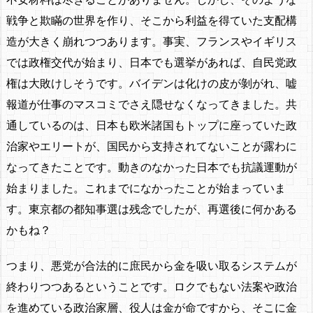
戦争と欺瞞の世界を作り、そこから利益を得ていた支配構
造が大きく崩れつつあります。事実、フランスやイギリス
では政権交代が始まり、日本でも選挙があれば、自民党政
権は大敗けしそうです。バイデンは化けの皮が剝がれ、嘘
報道が仕事のマスコミでさえ隠せなくなってきました。共
通しているのは、日本も欧米諸国もトップに座っていた政
治家やエリートが、国民から支持されてないことが露わに
なってきたことです。動きのなかった日本でも抗議運動が
始まりました。これまでになかったことが始まっていま
す。東京都の都知事選は残念でしたが、再選後に何かある
かもね？
つまり、悪党が合法的に庶民から金を吸い取るシステムが
終わりつつあるということです。ロクでもない法案や政治
を進めている政治家層、役人は金が命ですから、そこに金