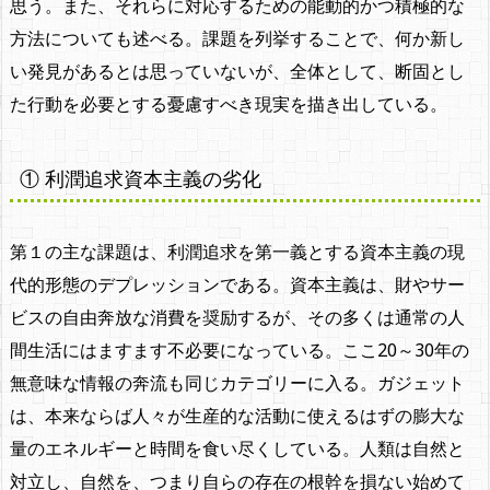
思う。また、それらに対応するための能動的かつ積極的な
方法についても述べる。課題を列挙することで、何か新し
い発見があるとは思っていないが、全体として、断固とし
た行動を必要とする憂慮すべき現実を描き出している。
① 利潤追求資本主義の劣化
第１の主な課題は、利潤追求を第一義とする資本主義の現
代的形態のデプレッションである。資本主義は、財やサー
ビスの自由奔放な消費を奨励するが、その多くは通常の人
間生活にはますます不必要になっている。ここ20～30年の
無意味な情報の奔流も同じカテゴリーに入る。ガジェット
は、本来ならば人々が生産的な活動に使えるはずの膨大な
量のエネルギーと時間を食い尽くしている。人類は自然と
対立し、自然を、つまり自らの存在の根幹を損ない始めて