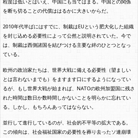
程度は低いとはいえ、中国にも当てはまる。中国との関係
を断ち切ることの代償ははるかに大きいからだ。
2010年代半ばにはすでに、制裁はEUという肥大化した組織
を封じ込める必要性によって公然と説明されていた。今で
は、制裁は西側諸国を結びつける主要な絆のひとつとなっ
ている。
欧州の政治家たちは、世界大戦に備える必要性（望ましい
とは言わないまでも）をますます口にするようになってい
るが、もし世界大戦が始まれば、NATOの欧州加盟国に残さ
れた時間は数日か数時間しかないことを明らかに忘れてい
る。しかし、もちろんあってはならない。
並行して進行しているのが、社会的不平等の拡大である。
この傾向は、社会福祉国家の必要性を葬り去ったソ連崩壊