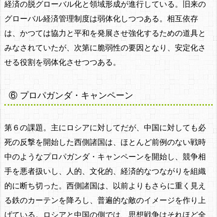
経済の脱グローバル化と領域形成が進行している。旧来の
グローバル経済管理制度は弱体化しつつある。相互依存
は、かつては協力と平和を発展させ強化するための道具と
みなされていたが、次第に脆弱性の要因となり、安定化さ
せる役割を弱体化させつつある。
⑥ プロパガンダ・キャンペーン
第６の課題。主にロシアに対してだが、中国に対しても必
死の反撃を開始した西側諸国は、ほとんど前例のない戦時
中のようなプロパガンダ・キャンペーンを開始し、競争相
手を悪者扱いし、人的、文化的、経済的なつながりを組織
的に断ち切った。西側諸国は、以前よりもさらに重く見え
る鉄のカーテンを降ろし、普遍的な敵のイメージを作り上
げている。ロシアと中国の側では、思想戦争はそれほど全