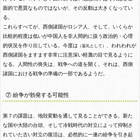
面的で悪質なものではないが、その反動は大きくなってい
る。
これらすべてが、西側諸国がロシア人、そして、いくらか
比較的程度は低いが中国人を非人間的に扱う政治的・心理
的状況を作り出している。今度は
、われわれが
（返礼として）
西側諸国をますます非常に注意深い軽蔑の目で見るように
なる。人間性の喪失は、戦争への道を開く。それは、西側
諸国における戦争の準備の一部であるようだ。
⑦ 紛争が勃発する可能性
第７の課題は、地殻変動を通して見ることができる。新た
な国や大陸の台頭、そして冷戦時代の対立によって抑制さ
れていた古い対立の復活は、必然的に一連の紛争を引き起