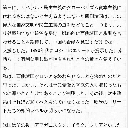
第三に、リベラル・民主主義のグローバリズム資本主義に
代わるものはないと考えるようになった西側諸国は、この
偉大な国家文明が民主主義の道をたどること、つまり、よ
り効率的でない統治を受け、戦略的に西側諸国と歩調を合
わせることを期待して、中国の台頭を見逃すだけでなく、
支援もした。1990年代にロシアのエリートが提示した、素
晴らしく有利な申し出が拒否されたときの驚きを覚えてい
る。
私は、西側諸国がロシアを終わらせることを決めたのだと
思った。しかし、それは単に傲慢と貪欲の入り混じったも
のに導かれただけであることが判明した。その後、対中政
策はそれほど驚くべきものではなくなった。欧米のエリー
トたちの知的レベルが明らかになった。
米国はその後、アフガニスタン、イラク、シリアといった