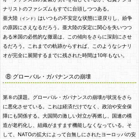
ナリストのファシズムもすでに台頭しつつある。
亜大陸
はいつもの不安定な状態に逆戻りし、紛争
（インド）
の原因にさえなるだろう。亜大陸の安定に関心を失いつつ
ある米国の必然的な撤退は、この傾向をさらに深刻にさせ
るだろう。これまでの軌跡からすれば、このようなシナリ
オが完全に展開するまでに残された時間は10年もない。
⑧ グローバル・ガバナンスの崩壊
第８の課題。グローバル・ガバナンスの崩壊が状況をさら
に悪化させている。これは経済だけでなく、政治や安全保
障にも関係する。大国間の激しい対立が再燃し、国連の構
造が老朽化し、組織がますます機能しなくなっている。そ
して、NATOの拡大によって台無しにされたヨーロッパの安