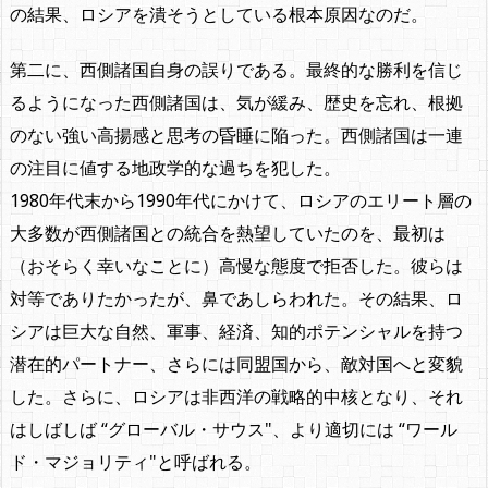
の結果、ロシアを潰そうとしている根本原因なのだ。
第二に、西側諸国自身の誤りである。最終的な勝利を信じ
るようになった西側諸国は、気が緩み、歴史を忘れ、根拠
のない強い高揚感と思考の昏睡に陥った。西側諸国は一連
の注目に値する地政学的な過ちを犯した。
1980年代末から1990年代にかけて、ロシアのエリート層の
大多数が西側諸国との統合を熱望していたのを、最初は
（おそらく幸いなことに）高慢な態度で拒否した。彼らは
対等でありたかったが、鼻であしらわれた。その結果、ロ
シアは巨大な自然、軍事、経済、知的ポテンシャルを持つ
潜在的パートナー、さらには同盟国から、敵対国へと変貌
した。さらに、ロシアは非西洋の戦略的中核となり、それ
はしばしば “グローバル・サウス"、より適切には “ワール
ド・マジョリティ"と呼ばれる。