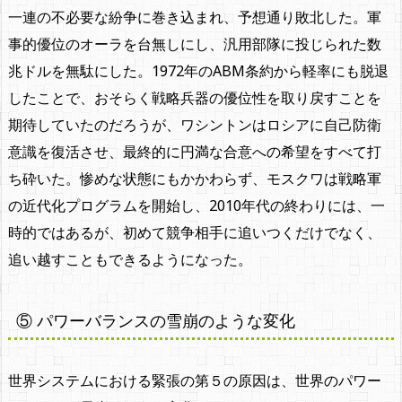
一連の不必要な紛争に巻き込まれ、予想通り敗北した。軍
事的優位のオーラを台無しにし、汎用部隊に投じられた数
兆ドルを無駄にした。1972年のABM条約から軽率にも脱退
したことで、おそらく戦略兵器の優位性を取り戻すことを
期待していたのだろうが、ワシントンはロシアに自己防衛
意識を復活させ、最終的に円満な合意への希望をすべて打
ち砕いた。惨めな状態にもかかわらず、モスクワは戦略軍
の近代化プログラムを開始し、2010年代の終わりには、一
時的ではあるが、初めて競争相手に追いつくだけでなく、
追い越すこともできるようになった。
⑤ パワーバランスの雪崩のような変化
世界システムにおける緊張の第５の原因は、世界のパワー