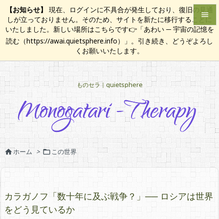
【お知らせ】
現在、ログインに不具合が発生しており、復旧の見通

しが立っておりません。そのため、サイトを新たに移行することに
いたしました。新しい場所はこちらです👉「あわい ─ 宇宙の記憶を

読む（https://awai.quietsphere.info）」。引き続き、どうぞよろし
メニュ
くお願いいたします。

サイド
ものセラ｜quietsphere

前へ

次へ

検索
ホーム
>
この世界


カラガノフ「数十年に及ぶ戦争？」── ロシアは世界
をどう見ているか