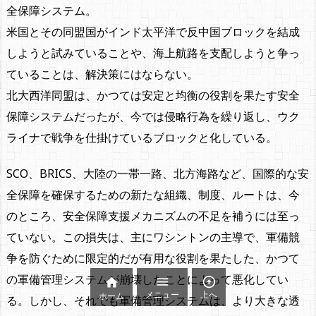
全保障システム。
米国とその同盟国がインド太平洋で反中国ブロックを結成
しようと試みていることや、海上航路を支配しようと争っ
ていることは、解決策にはならない。
北大西洋同盟は、かつては安定と均衡の役割を果たす安全
保障システムだったが、今では侵略行為を繰り返し、ウク
ライナで戦争を仕掛けているブロックと化している。
SCO、BRICS、大陸の一帯一路、北方海路など、国際的な安
全保障を確保するための新たな組織、制度、ルートは、今
のところ、安全保障支援メカニズムの不足を補うには至っ
ていない。この損失は、主にワシントンの主導で、軍備競
争を防ぐために限定的だが有用な役割を果たした、かつて
の軍備管理システムが崩壊したことによって悪化してい



メニュー
上へ
ホーム
る。しかし、それでも軍備管理システムは、より大きな透