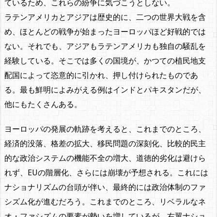
ているため、これらの紛争に気づこうとしない。
ラテンアメリカとアジアは歴史的に、二つの世界大戦を含
め、ほとんどの戦争が始まったヨーロッパほど好戦的では
ない。それでも、アジアもラテンアメリカも独自の騒乱を
経験している。そこでは多くの国境が、かつての植民地支
配国によって恣意的に引かれ、押し付けられたものであ
る。最も鮮明によみがえる例はインドとパキスタンだが、
他にもたくさんある。
ヨーロッパの発展の軌跡を考えると、これまでのところ、
経済的没落、格差の拡大、移民問題の深刻化、比較的民主
的な政治システムの機能不全の増大、道徳的劣化は避けら
れず、EUの階層化、さらには崩壊が予想される。これには
ナショナリズムの台頭が伴い、最終的には政治体制のファ
シズム化が進むだろう。これまでのところ、リベラルなネ
オ・ファシズムの要素が勢いを増しているが、右翼ナショ