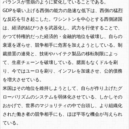
バランスが雪崩のように変化していることである。
GDPを吸い上げる西側の能力の急速な低下は、西側の猛烈
な反応を引き起こした。ワシントンを中心とする西側諸国
は、経済的結びつきを武器化し、武力を行使することで、
かつて特権的だった経済的・金融的地位を破壊し、自らの
衰退を遅らせ、競争相手に危害を加えようとしている。制
裁措置の連発と、技術やハイテク製品の移転制限によっ
て、生産チェーンを破壊している。臆面もなくドルを刷
り、今ではユーロを刷り、インフレを加速させ、公的債務
を増大させている。
米国はその地位を維持しようとして、自らが作り上げたグ
ローバリズムのシステムを弱体化させている、しかしその
おかげで、世界のマジョリティの中で台頭し、より組織化
された働き者の競争相手にも、ほぼ平等な機会が与えられ
ている。