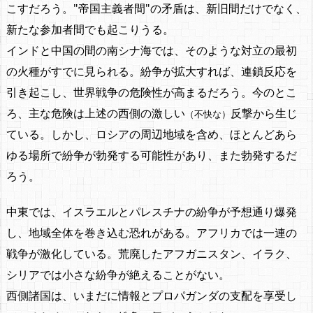
こすだろう。"帝国主義者間"の矛盾は、新旧間だけでなく、
新たな参加者間でも起こりうる。
インドと中国の間の南シナ海では、そのような対立の最初
の火種がすでに見られる。紛争が拡大すれば、連鎖反応を
引き起こし、世界戦争の危険性が高まるだろう。今のとこ
ろ、主な危険は上述の西側の激しい
反撃から生じ
（不快な）
ている。しかし、ロシアの周辺地域を含め、ほとんどあら
ゆる場所で紛争が勃発する可能性があり、また勃発するだ
ろう。
中東では、イスラエルとパレスチナの紛争が予想通り爆発
し、地域全体を巻き込む恐れがある。アフリカでは一連の
戦争が激化している。荒廃したアフガニスタン、イラク、
シリアでは小さな紛争が絶えることがない。
西側諸国は、いまだに情報とプロパガンダの支配を享受し