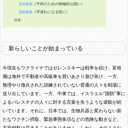
（平和のための積極的な闘い）
外交政策
（手遅れになる前に）
国防政策
共有:
新らしいことが始まっている
今現在もウクライナではゼレンスキーは戦争を続け、富裕
層は海外で不動産や高級車を買いあさり遊び呆け、一方、
無理やり徴兵された訓練されていない普通の人々を戦場に
送り出しています。一方、中東では、イスラエル"国防"軍に
よるパレスチナの人々に対する言葉を失うような虐殺が続
いています。それに、日本では、生物兵器と変わらない新
たなワクチン摂取、緊急事態条項などの危険な動きなど、
不安材料は尽きることがありません。しかし、そのような