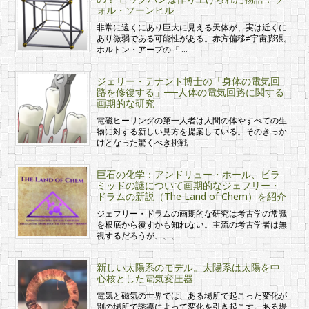
ォル・ソーンヒル
非常に遠くにあり巨大に見える天体が、実は近くに
あり微弱である可能性がある。赤方偏移≠宇宙膨張。
ホルトン・アープの『 …
ジェリー・テナント博士の「身体の電気回
路を修復する」──人体の電気回路に関する
画期的な研究
電磁ヒーリングの第一人者は人間の体やすべての生
物に対する新しい見方を提案している。そのきっか
けとなった驚くべき挑戦
巨石の化学：アンドリュー・ホール、ピラ
ミッドの謎について画期的なジェフリー・
ドラムの新説（The Land of Chem）を紹介
ジェフリー・ドラムの画期的な研究は考古学の常識
を根底から覆すかも知れない。主流の考古学者は無
視するだろうが、、、
新しい太陽系のモデル。太陽系は太陽を中
心核とした電気変圧器
電気と磁気の世界では、ある場所で起こった変化が
別の場所で誘導によって変化を引き起こす。ある場