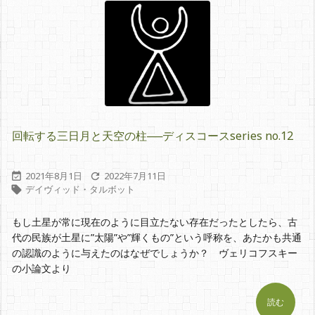
回転する三日月と天空の柱──ディスコースseries no.12
2021年8月1日
2022年7月11日


デイヴィッド・タルボット

もし土星が常に現在のように目立たない存在だったとしたら、古
代の民族が土星に”太陽”や”輝くもの”という呼称を、あたかも共通
の認識のように与えたのはなぜでしょうか？ ヴェリコフスキー
の小論文より
読む