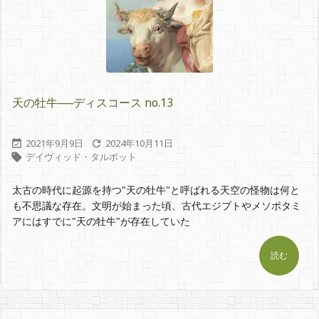
天の牡牛──ディスコース no.13
2021年9月9日
2024年10月11日


デイヴィッド・タルボット

太古の時代に起源を持つ"天の牡牛"と呼ばれる天空の怪物は何と
も不思議な存在。文明が始まった頃、古代エジプトやメソポタミ
アにはすでに"天の牡牛"が存在していた
読む