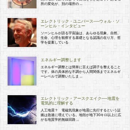
所の変化が、別の場所の …
エレクトリック・ユニバース──ウォル・ソ
ーンヒル・インタビュー
ソーンヒルが語る宇宙論は、あらゆる現象、自然、
生命、心理を観察する基礎となる認識の在り方、哲
学を提案している
エネルギー調整します
エネルギー調整とは簡単に言えば調子を整えること
です。体の具体的な不調から人間関係までエネルギ
ーレベルで調整いたしま …
エレクトリック・アースクエイク──地震を
電気的に理解する
人工地震？ 電磁気現象が地震に先行するという証
拠は急速に増えている。地殻が地下30キロ以上に広
がる地質学的無線回路 …