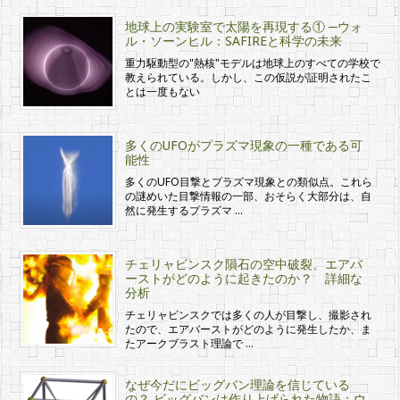
地球上の実験室で太陽を再現する① ─ウォ
ル・ソーンヒル：SAFIREと科学の未来
重力駆動型の"熱核"モデルは地球上のすべての学校で
教えられている。しかし、この仮説が証明されたこ
とは一度もない
多くのUFOがプラズマ現象の一種である可
能性
多くのUFO目撃とプラズマ現象との類似点。これら
の謎めいた目撃情報の一部、おそらく大部分は、自
然に発生するプラズマ …
チェリャビンスク隕石の空中破裂、エアバ
ーストがどのように起きたのか？ 詳細な
分析
チェリャビンスクでは多くの人が目撃し、撮影され
たので、エアバーストがどのように発生したか、ま
たアークブラスト理論で …
なぜ今だにビッグバン理論を信じている
の？ ビッグバンは作り上げられた物語：ウ