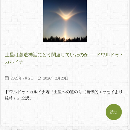
土星は創造神話にどう関連していたのか ──ドワルドゥ・
カルドナ
2025年7月2日
2026年2月20日


ドワルドゥ・カルドナ著『土星への道のり（自伝的エッセイより
抜粋）』全訳。
読む