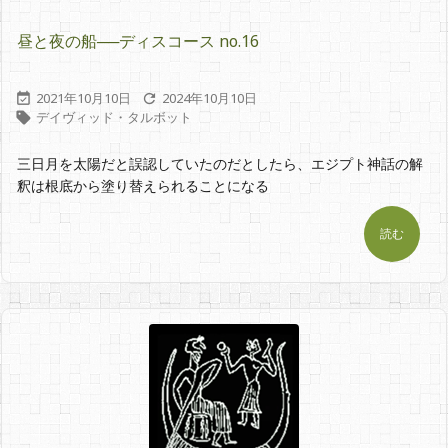
昼と夜の船──ディスコース no.16
2021年10月10日
2024年10月10日


デイヴィッド・タルボット

三日月を太陽だと誤認していたのだとしたら、エジプト神話の解
釈は根底から塗り替えられることになる
読む