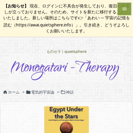
【お知らせ】
現在、ログインに不具合が発生しており、復旧の見通

しが立っておりません。そのため、サイトを新たに移行することに
いたしました。新しい場所はこちらです👉「あわい ─ 宇宙の記憶を

読む（https://awai.quietsphere.info）」。引き続き、どうぞよろし
メニュ
くお願いいたします。

サイド
ものセラ｜quietsphere

前へ

次へ

検索
ホーム
>
電気的宇宙論
>
神話


