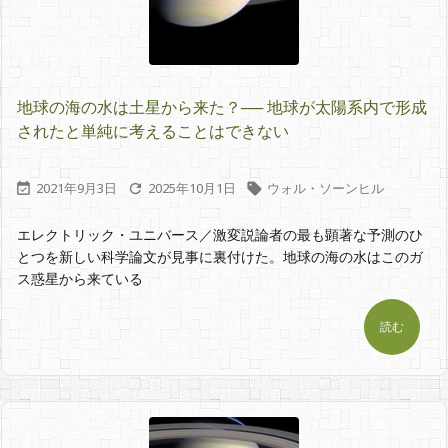
地球の海の水は土星から来た？── 地球が太陽系内で形成
されたと単純に考えることはできない
2021年9月3日
2025年10月1日
ウォル・ソーンヒル



エレクトリック・ユニバース／激変説論者の最も顕著な予測のひ
とつを新しい科学論文が見事に裏付けた。地球の海の水はこのガ
ス惑星から来ている
読む