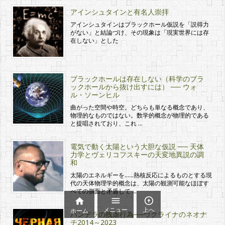
アインシュタインと有名人崇拝
アインシュタインはブラックホール仮説を「説得力
がない」と結論づけ、その現象は「現実世界には存
在しない」とした
ブラックホールは存在しない（科学のブラ
ックホールから抜け出すには） ── ウォ
ル・ソーンヒル
曲がった空間や時空。どちらも単なる概念であり、
物理的なものではない。数学的概念が物理的である
と提唱されており、これ …
電気で動く太陽という大胆な仮説 ── 天体
力学とヴェリコフスキーの天変地異説の調
和
太陽のエネルギーを……熱核反応によるものとする現
代の天体物理学的概念は、太陽の観測可能なほぼす
べての側面と矛盾して …



メニュー
上へ
ホーム
バンデラの残虐行為──ウクライナのネオナ
チ2014～2023