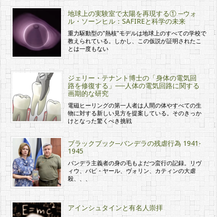
地球上の実験室で太陽を再現する① ─ウォ
ル・ソーンヒル：SAFIREと科学の未来
重力駆動型の"熱核"モデルは地球上のすべての学校で
教えられている。しかし、この仮説が証明されたこ
とは一度もない
ジェリー・テナント博士の「身体の電気回
路を修復する」──人体の電気回路に関する
画期的な研究
電磁ヒーリングの第一人者は人間の体やすべての生
物に対する新しい見方を提案している。そのきっか
けとなった驚くべき挑戦
ブラックブック─バンデラの残虐行為 1941-
1945
バンデラ主義者の身の毛もよだつ蛮行の記録。リヴ
ィウ、バビ・ヤール、ヴォリン、カティンの大虐
殺、、、
アインシュタインと有名人崇拝