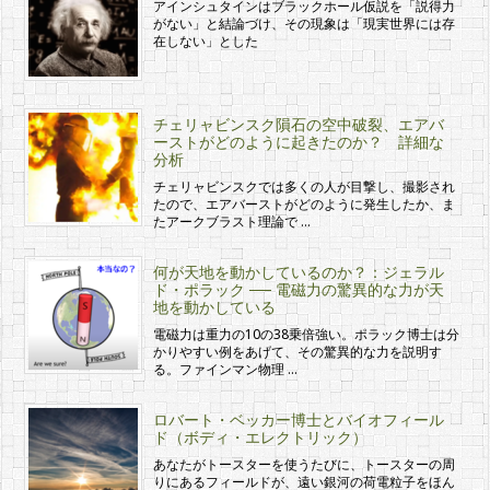
アインシュタインはブラックホール仮説を「説得力
がない」と結論づけ、その現象は「現実世界には存
在しない」とした
チェリャビンスク隕石の空中破裂、エアバ
ーストがどのように起きたのか？ 詳細な
分析
チェリャビンスクでは多くの人が目撃し、撮影され
たので、エアバーストがどのように発生したか、ま
たアークブラスト理論で …
何が天地を動かしているのか？：ジェラル
ド・ポラック ── 電磁力の驚異的な力が天
地を動かしている
電磁力は重力の10の38乗倍強い。ポラック博士は分
かりやすい例をあげて、その驚異的な力を説明す
る。ファインマン物理 …
ロバート・ベッカー博士とバイオフィール
ド（ボディ・エレクトリック）
あなたがトースターを使うたびに、トースターの周
りにあるフィールドが、遠い銀河の荷電粒子をほん