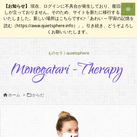
【お知らせ】
現在、ログインに不具合が発生しており、復旧の見通

しが立っておりません。そのため、サイトを新たに移行することに
いたしました。新しい場所はこちらです👉「あわい ─ 宇宙の記憶を

読む（https://awai.quietsphere.info）」。引き続き、どうぞよろし
メニュ
くお願いいたします。

サイド
ものセラ｜quietsphere

前へ

次へ

検索
ホーム
>
からだ

