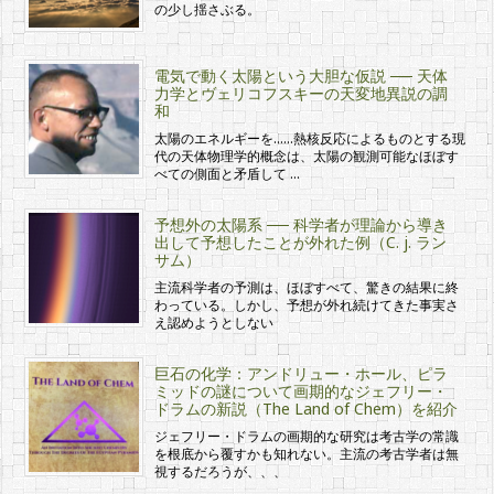
の少し揺さぶる。
電気で動く太陽という大胆な仮説 ── 天体
力学とヴェリコフスキーの天変地異説の調
和
太陽のエネルギーを……熱核反応によるものとする現
代の天体物理学的概念は、太陽の観測可能なほぼす
べての側面と矛盾して …
予想外の太陽系 ── 科学者が理論から導き
出して予想したことが外れた例（C. j. ラン
サム）
主流科学者の予測は、ほぼすべて、驚きの結果に終
わっている。しかし、予想が外れ続けてきた事実さ
え認めようとしない
巨石の化学：アンドリュー・ホール、ピラ
ミッドの謎について画期的なジェフリー・
ドラムの新説（The Land of Chem）を紹介
ジェフリー・ドラムの画期的な研究は考古学の常識
を根底から覆すかも知れない。主流の考古学者は無
視するだろうが、、、