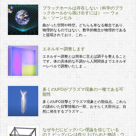
ブラックホールは存在しない（科学のブラ
ックホールから抜け出すには） ── ウォ
ル・ソーンヒル
曲がった空間や時空。どちらも単なる概念であり、
物理的なものではない。数学的概念が物理的である
と提唱されており、これ …
エネルギー調整します
エネルギー調整とは簡単に言えば調子を整えること
です。体の具体的な不調から人間関係までエネルギ
ーレベルで調整いたしま …
多くのUFOがプラズマ現象の一種である可
能性
多くのUFO目撃とプラズマ現象との類似点。これら
の謎めいた目撃情報の一部、おそらく大部分は、自
然に発生するプラズマ …
なぜ今だにビッグバン理論を信じている
の？ ビッグバンは作り上げられた物語：ウ