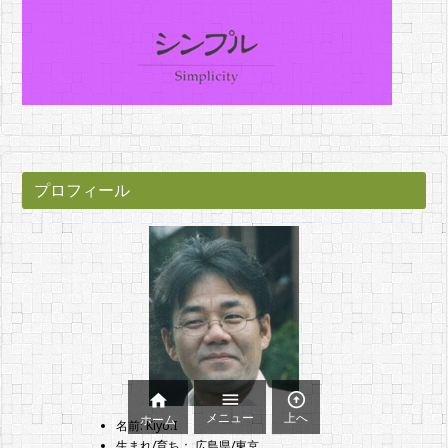
プロフィール



メニュー
上へ
ホーム
名前: Kiyo.I
生まれ/育ち： 広島県/東京