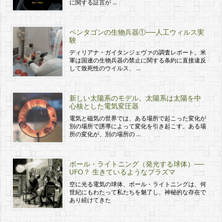
に関する証言が …
ペンタゴンの生物兵器①──人工ウィルス実
験
ディリアナ・ガイタンジェヴァの調査レポート。米
軍は国連の生物兵器の禁止に関する条約に直接違反
して致死性のウイルス、 …
新しい太陽系のモデル。太陽系は太陽を中
心核とした電気変圧器
電気と磁気の世界では、ある場所で起こった変化が
別の場所で誘導によって変化を引き起こす。ある場
所の変化が、別の場所の …
ボール・ライトニング（発光する球体）──
UFO？ 生きているようなプラズマ
空に光る電気の球体、ボール・ライトニングは、何
世紀にもわたって私たちを魅了し、神秘的な存在で
あり続けてきた