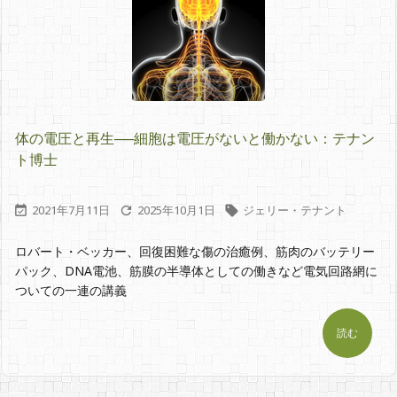
体の電圧と再生──細胞は電圧がないと働かない：テナン
ト博士
2021年7月11日
2025年10月1日
ジェリー・テナント



ロバート・ベッカー、回復困難な傷の治癒例、筋肉のバッテリー
パック、DNA電池、筋膜の半導体としての働きなど電気回路網に
ついての一連の講義
読む