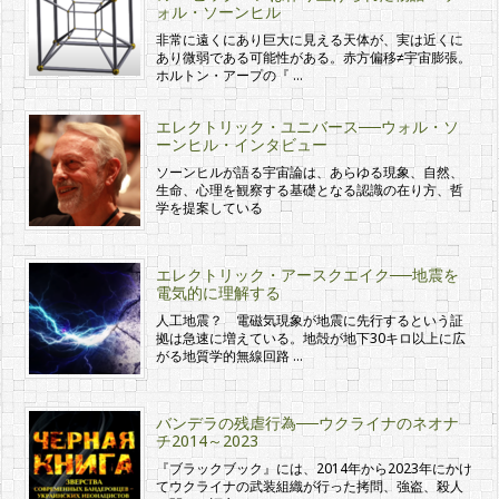
ォル・ソーンヒル
非常に遠くにあり巨大に見える天体が、実は近くに
あり微弱である可能性がある。赤方偏移≠宇宙膨張。
ホルトン・アープの『 …
エレクトリック・ユニバース──ウォル・ソ
ーンヒル・インタビュー
ソーンヒルが語る宇宙論は、あらゆる現象、自然、
生命、心理を観察する基礎となる認識の在り方、哲
学を提案している
エレクトリック・アースクエイク──地震を
電気的に理解する
人工地震？ 電磁気現象が地震に先行するという証
拠は急速に増えている。地殻が地下30キロ以上に広
がる地質学的無線回路 …
バンデラの残虐行為──ウクライナのネオナ
チ2014～2023
『ブラックブック』には、2014年から2023年にかけ
てウクライナの武装組織が行った拷問、強盗、殺人