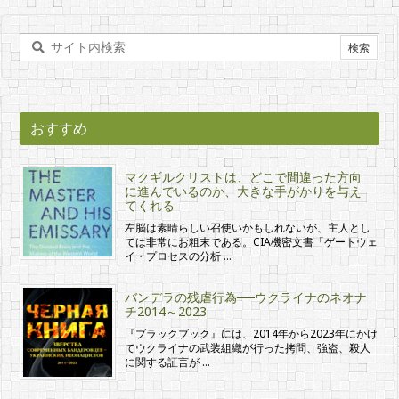
おすすめ
マクギルクリストは、どこで間違った方向
に進んでいるのか、大きな手がかりを与え
てくれる
左脳は素晴らしい召使いかもしれないが、主人とし
ては非常にお粗末である。CIA機密文書「ゲートウェ
イ・プロセスの分析 …
バンデラの残虐行為──ウクライナのネオナ
チ2014～2023
『ブラックブック』には、2014年から2023年にかけ
てウクライナの武装組織が行った拷問、強盗、殺人
に関する証言が …