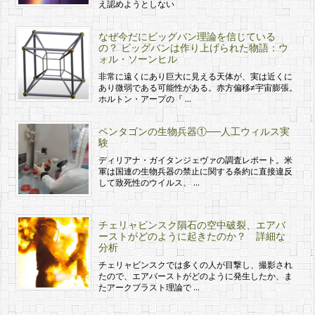
え認めようとしない
なぜ今だにビッグバン理論を信じている
の？ ビッグバンは作り上げられた物語：ウ
ォル・ソーンヒル
非常に遠くにあり巨大に見える天体が、実は近くに
あり微弱である可能性がある。赤方偏移≠宇宙膨張。
ホルトン・アープの『 …
ペンタゴンの生物兵器①──人工ウィルス実
験
ディリアナ・ガイタンジェヴァの調査レポート。米
軍は国連の生物兵器の禁止に関する条約に直接違反
して致死性のウイルス、 …
チェリャビンスク隕石の空中破裂、エアバ
ーストがどのように起きたのか？ 詳細な
分析
チェリャビンスクでは多くの人が目撃し、撮影され
たので、エアバーストがどのように発生したか、ま
たアークブラスト理論で …