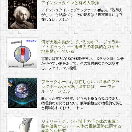
アインシュタインと有名人崇拝
アインシュタインはブラックホール仮説を「説得力
がない」と結論づけ、その現象は「現実世界には存
在しない」とした
何が天地を動かしているのか？：ジェラル
ド・ポラック ── 電磁力の驚異的な力が天
地を動かしている
電磁力は重力の10の38乗倍強い。ポラック博士は分
かりやすい例をあげて、その驚異的な力を説明す
る。ファインマン物理 …
ブラックホールは存在しない（科学のブラ
ックホールから抜け出すには） ── ウォ
ル・ソーンヒル
曲がった空間や時空。どちらも単なる概念であり、
物理的なものではない。数学的概念が物理的である
と提唱されており、これ …
ジェリー・テナント博士の「身体の電気回
路を修復する」──人体の電気回路に関する
画期的な研究