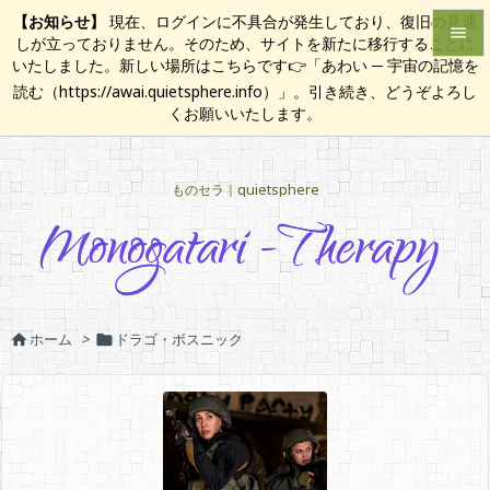
【お知らせ】
現在、ログインに不具合が発生しており、復旧の見通

しが立っておりません。そのため、サイトを新たに移行することに
いたしました。新しい場所はこちらです👉「あわい ─ 宇宙の記憶を

読む（https://awai.quietsphere.info）」。引き続き、どうぞよろし
メニュ
くお願いいたします。

サイド
ものセラ｜quietsphere

前へ

次へ

検索
ホーム
>
ドラゴ・ボスニック

