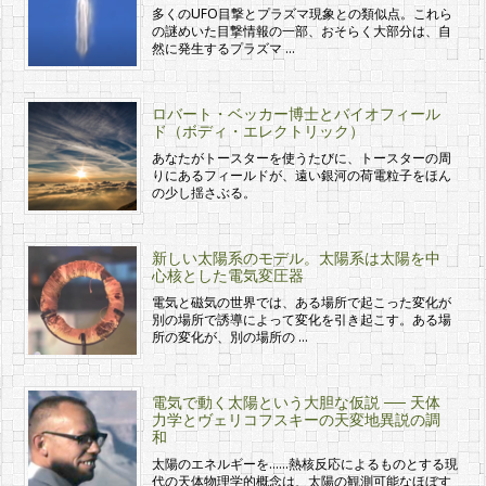
多くのUFO目撃とプラズマ現象との類似点。これら
の謎めいた目撃情報の一部、おそらく大部分は、自
然に発生するプラズマ …
ロバート・ベッカー博士とバイオフィール
ド（ボディ・エレクトリック）
あなたがトースターを使うたびに、トースターの周
りにあるフィールドが、遠い銀河の荷電粒子をほん
の少し揺さぶる。
新しい太陽系のモデル。太陽系は太陽を中
心核とした電気変圧器
電気と磁気の世界では、ある場所で起こった変化が
別の場所で誘導によって変化を引き起こす。ある場
所の変化が、別の場所の …
電気で動く太陽という大胆な仮説 ── 天体
力学とヴェリコフスキーの天変地異説の調
和
太陽のエネルギーを……熱核反応によるものとする現
代の天体物理学的概念は、太陽の観測可能なほぼす