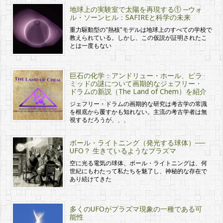
地球上の実験室で太陽を再現する① ─ウォ
ル・ソーンヒル：SAFIREと科学の未来
重力駆動型の"熱核"モデルは地球上のすべての学校で
教えられている。しかし、この仮説が証明されたこ
とは一度もない
巨石の化学：アンドリュー・ホール、ピラ
ミッドの謎について画期的なジェフリー・
ドラムの新説（The Land of Chem）を紹介
ジェフリー・ドラムの画期的な研究は考古学の常識
を根底から覆すかも知れない。主流の考古学者は無
視するだろうが、、、
ボール・ライトニング（発光する球体）──
UFO？ 生きているようなプラズマ
空に光る電気の球体、ボール・ライトニングは、何
世紀にもわたって私たちを魅了し、神秘的な存在で
あり続けてきた
多くのUFOがプラズマ現象の一種である可
能性