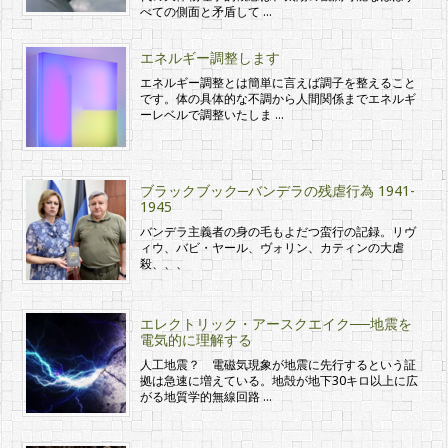
べての側面と矛盾して …
エネルギー調整します
エネルギー調整とは簡単に言えば調子を整えること
です。体の具体的な不調から人間関係までエネルギ
ーレベルで調整いたしま …
ブラックブック─バンデラの残虐行為 1941-
1945
バンデラ主義者の身の毛もよだつ蛮行の記録。リヴ
ィウ、バビ・ヤール、ヴォリン、カティンの大虐
殺、、、
エレクトリック・アースクエイク──地震を
電気的に理解する
人工地震？ 電磁気現象が地震に先行するという証
拠は急速に増えている。地殻が地下30キロ以上に広
がる地質学的無線回路 …