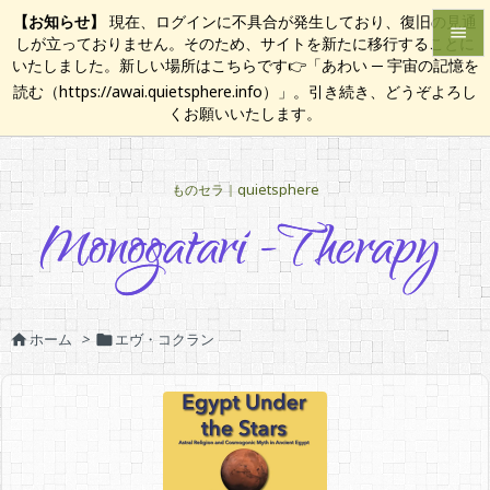
【お知らせ】
現在、ログインに不具合が発生しており、復旧の見通

しが立っておりません。そのため、サイトを新たに移行することに
いたしました。新しい場所はこちらです👉「あわい ─ 宇宙の記憶を

読む（https://awai.quietsphere.info）」。引き続き、どうぞよろし
メニュ
くお願いいたします。

サイド
ものセラ｜quietsphere

前へ

次へ

検索
ホーム
>
エヴ・コクラン

