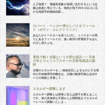
人工地震？ 電磁気現象が地震に先行するという証
拠は急速に増えている。地殻が地下30キロ以上に広
がる地質学的無線回路 …
ロバート・ベッカー博士とバイオフィール
ド（ボディ・エレクトリック）
あなたがトースターを使うたびに、トースターの周
りにあるフィールドが、遠い銀河の荷電粒子をほん
の少し揺さぶる。
電気で動く太陽という大胆な仮説 ── 天体
力学とヴェリコフスキーの天変地異説の調
和
太陽のエネルギーを……熱核反応によるものとする現
代の天体物理学的概念は、太陽の観測可能なほぼす
べての側面と矛盾して …
エネルギー調整します
エネルギー調整とは簡単に言えば調子を整えること
です。体の具体的な不調から人間関係までエネルギ
ーレベルで調整いたしま …