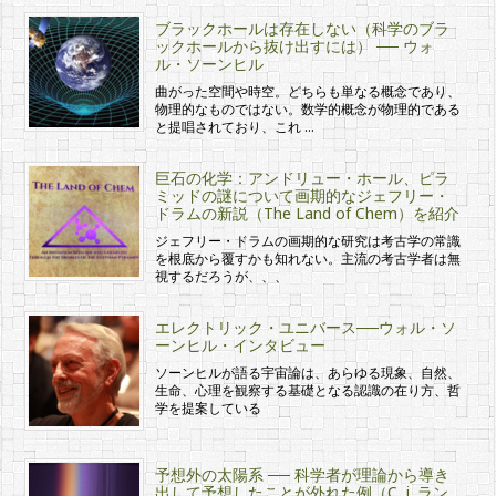
ブラックホールは存在しない（科学のブラ
ックホールから抜け出すには） ── ウォ
ル・ソーンヒル
曲がった空間や時空。どちらも単なる概念であり、
物理的なものではない。数学的概念が物理的である
と提唱されており、これ …
巨石の化学：アンドリュー・ホール、ピラ
ミッドの謎について画期的なジェフリー・
ドラムの新説（The Land of Chem）を紹介
ジェフリー・ドラムの画期的な研究は考古学の常識
を根底から覆すかも知れない。主流の考古学者は無
視するだろうが、、、
エレクトリック・ユニバース──ウォル・ソ
ーンヒル・インタビュー
ソーンヒルが語る宇宙論は、あらゆる現象、自然、
生命、心理を観察する基礎となる認識の在り方、哲
学を提案している
予想外の太陽系 ── 科学者が理論から導き
出して予想したことが外れた例（C. j. ラン