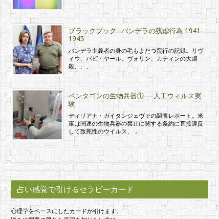
ブラックブック─バンデラの残虐行為 1941-
1945
バンデラ主義者の身の毛もよだつ蛮行の記録。リヴ
ィウ、バビ・ヤール、ヴォリン、カティンの大虐
殺、、、
ペンタゴンの生物兵器①──人工ウィルス実
験
ディリアナ・ガイタンジェヴァの調査レポート。米
軍は国連の生物兵器の禁止に関する条約に直接違反
して致死性のウイルス、 …
占い感覚で引けるセラピーカード
心理学をベースにしたカードが引けます。