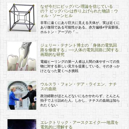
なぜ今だにビッグバン理論を信じている
の？ ビッグバンは作り上げられた物語：ウ
ォル・ソーンヒル
非常に遠くにあり巨大に見える天体が、実は近くに
あり微弱である可能性がある。赤方偏移≠宇宙膨張。
ホルトン・アープの『 …
ジェリー・テナント博士の「身体の電気回
路を修復する」──人体の電気回路に関する
画期的な研究
電磁ヒーリングの第一人者は人間の体やすべての生
物に対する新しい見方を提案している。そのきっか
けとなった驚くべき挑戦
ウルスラ・フォン・デア・ライエン、ナチ
スの血統
政治経験がほとんどないにもかかわらず、とんとん
拍子で上り詰めた人。しかし、ナチスの血統は知ら
れたくない
エレクトリック・アースクエイク──地震を
電気的に理解する