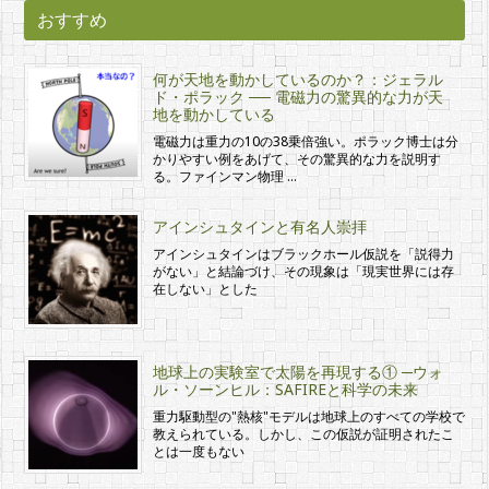
おすすめ
何が天地を動かしているのか？：ジェラル
ド・ポラック ── 電磁力の驚異的な力が天
地を動かしている
電磁力は重力の10の38乗倍強い。ポラック博士は分
かりやすい例をあげて、その驚異的な力を説明す
る。ファインマン物理 …
アインシュタインと有名人崇拝
アインシュタインはブラックホール仮説を「説得力
がない」と結論づけ、その現象は「現実世界には存
在しない」とした
地球上の実験室で太陽を再現する① ─ウォ
ル・ソーンヒル：SAFIREと科学の未来
重力駆動型の"熱核"モデルは地球上のすべての学校で
教えられている。しかし、この仮説が証明されたこ
とは一度もない