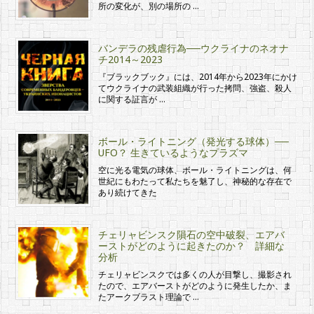
所の変化が、別の場所の …
バンデラの残虐行為──ウクライナのネオナ
チ2014～2023
『ブラックブック』には、2014年から2023年にかけ
てウクライナの武装組織が行った拷問、強盗、殺人
に関する証言が …
ボール・ライトニング（発光する球体）──
UFO？ 生きているようなプラズマ
空に光る電気の球体、ボール・ライトニングは、何
世紀にもわたって私たちを魅了し、神秘的な存在で
あり続けてきた
チェリャビンスク隕石の空中破裂、エアバ
ーストがどのように起きたのか？ 詳細な
分析
チェリャビンスクでは多くの人が目撃し、撮影され
たので、エアバーストがどのように発生したか、ま
たアークブラスト理論で …