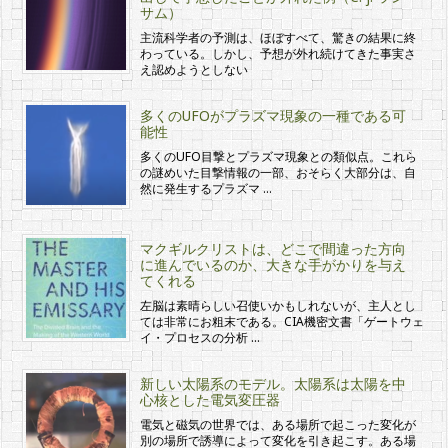
サム）
主流科学者の予測は、ほぼすべて、驚きの結果に終
わっている。しかし、予想が外れ続けてきた事実さ
え認めようとしない
多くのUFOがプラズマ現象の一種である可
能性
多くのUFO目撃とプラズマ現象との類似点。これら
の謎めいた目撃情報の一部、おそらく大部分は、自
然に発生するプラズマ …
マクギルクリストは、どこで間違った方向
に進んでいるのか、大きな手がかりを与え
てくれる
左脳は素晴らしい召使いかもしれないが、主人とし
ては非常にお粗末である。CIA機密文書「ゲートウェ
イ・プロセスの分析 …
新しい太陽系のモデル。太陽系は太陽を中
心核とした電気変圧器
電気と磁気の世界では、ある場所で起こった変化が
別の場所で誘導によって変化を引き起こす。ある場