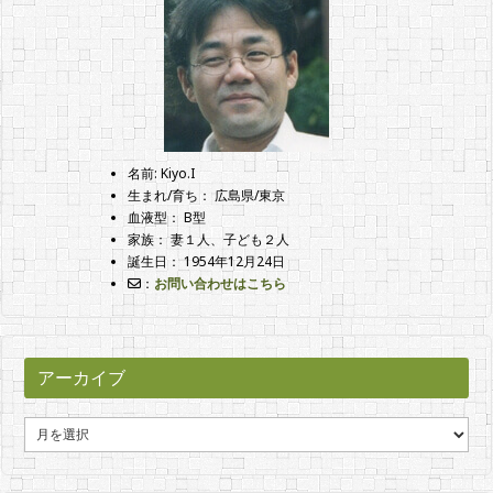
名前: Kiyo.I
生まれ/育ち： 広島県/東京
血液型： B型
家族： 妻１人、子ども２人
誕生日： 1954年12月24日
：
お問い合わせはこちら
アーカイブ
ア
ー
カ
イ