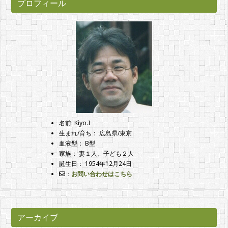
プロフィール
名前: Kiyo.I
生まれ/育ち： 広島県/東京
血液型： B型
家族： 妻１人、子ども２人
誕生日： 1954年12月24日
：
お問い合わせはこちら
アーカイブ