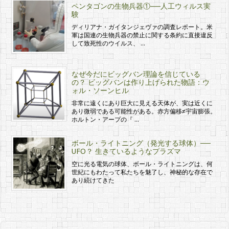
ペンタゴンの生物兵器①──人工ウィルス実
験
ディリアナ・ガイタンジェヴァの調査レポート。米
軍は国連の生物兵器の禁止に関する条約に直接違反
して致死性のウイルス、 …
なぜ今だにビッグバン理論を信じている
の？ ビッグバンは作り上げられた物語：ウ
ォル・ソーンヒル
非常に遠くにあり巨大に見える天体が、実は近くに
あり微弱である可能性がある。赤方偏移≠宇宙膨張。
ホルトン・アープの『 …
ボール・ライトニング（発光する球体）──
UFO？ 生きているようなプラズマ
空に光る電気の球体、ボール・ライトニングは、何
世紀にもわたって私たちを魅了し、神秘的な存在で
あり続けてきた