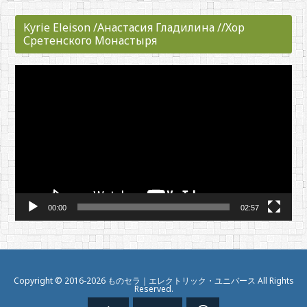
Kyrie Eleison /Анастасия Гладилина //Хор
Сретенского Монастыря
動
画
プ
レ
ー
ヤ
ー
00:00
02:57
Copyright ©
2016
-2026
ものセラ｜エレクトリック・ユニバース
All Rights
Reserved.