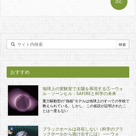
読む
おすすめ
地球上の実験室で太陽を再現する① ─ウォ
ル・ソーンヒル：SAFIREと科学の未来
重力駆動型の"熱核"モデルは地球上のすべての学校で
教えられている。しかし、この仮説が証明されたこ
とは一度もない
ブラックホールは存在しない（科学のブラ
ックホールから抜け出すには） ── ウォ