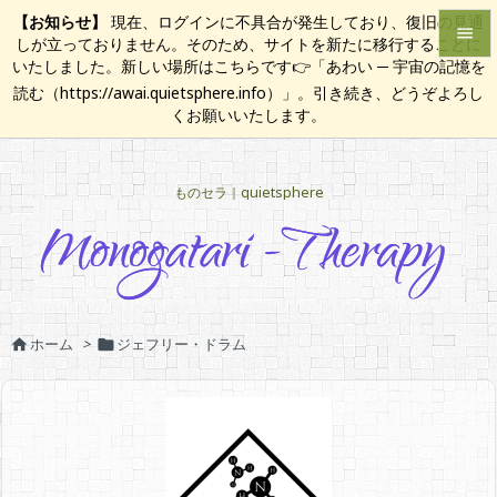
【お知らせ】
現在、ログインに不具合が発生しており、復旧の見通

しが立っておりません。そのため、サイトを新たに移行することに
いたしました。新しい場所はこちらです👉「あわい ─ 宇宙の記憶を

読む（https://awai.quietsphere.info）」。引き続き、どうぞよろし
メニュ
くお願いいたします。

サイド
ものセラ｜quietsphere

前へ

次へ

検索
ホーム
>
ジェフリー・ドラム

