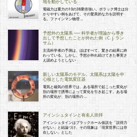
地を動かしている
電磁力は重力の10の38乗倍強い。ポラック博士は分
かりやすい例をあげて、その驚異的な力を説明す
る。ファインマン物理 …
予想外の太陽系 ── 科学者が理論から導き
出して予想したことが外れた例（C. j. ラン
サム）
主流科学者の予測は、ほぼすべて、驚きの結果に終
わっている。しかし、予想が外れ続けてきた事実さ
え認めようとしない
新しい太陽系のモデル。太陽系は太陽を中
心核とした電気変圧器
電気と磁気の世界では、ある場所で起こった変化が
別の場所で誘導によって変化を引き起こす。ある場
所の変化が、別の場所の …
アインシュタインと有名人崇拝
アインシュタインはブラックホール仮説を「説得力
がない」と結論づけ、その現象は「現実世界には存
在しない」とした