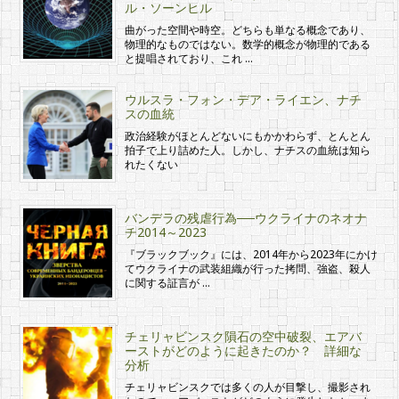
ル・ソーンヒル
曲がった空間や時空。どちらも単なる概念であり、
物理的なものではない。数学的概念が物理的である
と提唱されており、これ …
ウルスラ・フォン・デア・ライエン、ナチ
スの血統
政治経験がほとんどないにもかかわらず、とんとん
拍子で上り詰めた人。しかし、ナチスの血統は知ら
れたくない
バンデラの残虐行為──ウクライナのネオナ
チ2014～2023
『ブラックブック』には、2014年から2023年にかけ
てウクライナの武装組織が行った拷問、強盗、殺人
に関する証言が …
チェリャビンスク隕石の空中破裂、エアバ
ーストがどのように起きたのか？ 詳細な
分析
チェリャビンスクでは多くの人が目撃し、撮影され