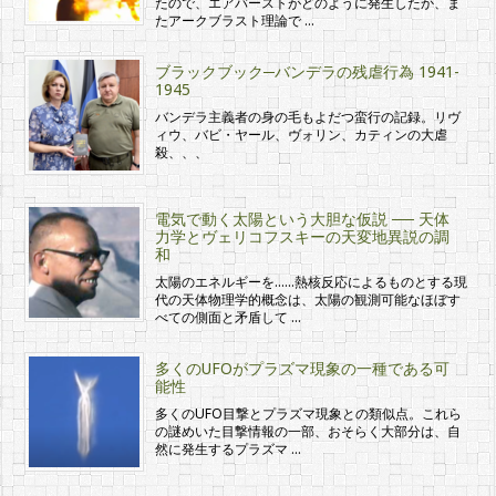
たので、エアバーストがどのように発生したか、ま
たアークブラスト理論で …
ブラックブック─バンデラの残虐行為 1941-
1945
バンデラ主義者の身の毛もよだつ蛮行の記録。リヴ
ィウ、バビ・ヤール、ヴォリン、カティンの大虐
殺、、、
電気で動く太陽という大胆な仮説 ── 天体
力学とヴェリコフスキーの天変地異説の調
和
太陽のエネルギーを……熱核反応によるものとする現
代の天体物理学的概念は、太陽の観測可能なほぼす
べての側面と矛盾して …
多くのUFOがプラズマ現象の一種である可
能性
多くのUFO目撃とプラズマ現象との類似点。これら
の謎めいた目撃情報の一部、おそらく大部分は、自
然に発生するプラズマ …