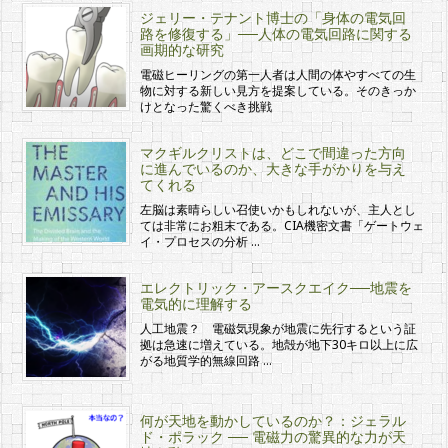
ジェリー・テナント博士の「身体の電気回
路を修復する」──人体の電気回路に関する
画期的な研究
電磁ヒーリングの第一人者は人間の体やすべての生
物に対する新しい見方を提案している。そのきっか
けとなった驚くべき挑戦
マクギルクリストは、どこで間違った方向
に進んでいるのか、大きな手がかりを与え
てくれる
左脳は素晴らしい召使いかもしれないが、主人とし
ては非常にお粗末である。CIA機密文書「ゲートウェ
イ・プロセスの分析 …
エレクトリック・アースクエイク──地震を
電気的に理解する
人工地震？ 電磁気現象が地震に先行するという証
拠は急速に増えている。地殻が地下30キロ以上に広
がる地質学的無線回路 …
何が天地を動かしているのか？：ジェラル
ド・ポラック ── 電磁力の驚異的な力が天