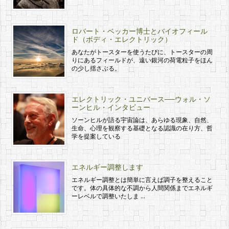
ロバート・ベッカー博士とバイオフィール
ド（ボディ・エレクトリック）
あなたがトースターを使うたびに、トースターの周
りにあるフィールドが、遠い銀河の荷電粒子をほん
の少し揺さぶる。
エレクトリック・ユニバース──ウォル・ソ
ーンヒル・インタビュー
ソーンヒルが語る宇宙論は、あらゆる現象、自然、
生命、心理を観察する基礎となる認識の在り方、哲
学を提案している
エネルギー調整します
エネルギー調整とは簡単に言えば調子を整えること
です。体の具体的な不調から人間関係までエネルギ
ーレベルで調整いたしま …