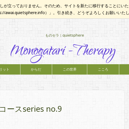
が立っておりません。そのため、サイトを新たに移行することにいたし
ps://awai.quietsphere.info）」。引き続き、どうぞよろしくお願いい
ものセラ｜quietsphere
リット
からだ
この世界
こころ
series no.9