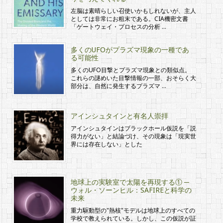
左脳は素晴らしい召使いかもしれないが、主人
としては非常にお粗末である。CIA機密文書
「ゲートウェイ・プロセスの分析 …
多くのUFOがプラズマ現象の一種であ
る可能性
多くのUFO目撃とプラズマ現象との類似点。
これらの謎めいた目撃情報の一部、おそらく大
部分は、自然に発生するプラズマ …
アインシュタインと有名人崇拝
アインシュタインはブラックホール仮説を「説
得力がない」と結論づけ、その現象は「現実世
界には存在しない」とした
地球上の実験室で太陽を再現する① ─
ウォル・ソーンヒル：SAFIREと科学の
未来
重力駆動型の"熱核"モデルは地球上のすべての
学校で教えられている。しかし、この仮説が証