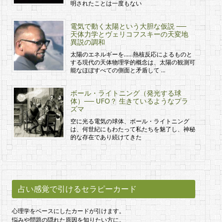
明されたことは一度もない
電気で動く太陽という大胆な仮説 ──
天体力学とヴェリコフスキーの天変地
異説の調和
太陽のエネルギーを……熱核反応によるものと
する現代の天体物理学的概念は、太陽の観測可
能なほぼすべての側面と矛盾して …
ボール・ライトニング（発光する球
体）── UFO？ 生きているようなプラ
ズマ
空に光る電気の球体、ボール・ライトニング
は、何世紀にもわたって私たちを魅了し、神秘
的な存在であり続けてきた
占い感覚で引けるセラピーカード
心理学をベースにしたカードが引けます。
悩みや問題の隠れた原因を知りたい方に。