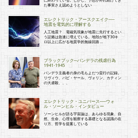
に終わっている。しかし、予想が外れ続けてき
た事実さえ認めようとしない
エレクトリック・アースクエイク──
地震を電気的に理解する
人工地震？ 電磁気現象が地震に先行するとい
う証拠は急速に増えている。地殻が地下30キ
ロ以上に広がる地質学的無線回路 …
ブラックブック─バンデラの残虐行為
1941-1945
バンデラ主義者の身の毛もよだつ蛮行の記録。
リヴィウ、バビ・ヤール、ヴォリン、カティン
の大虐殺、、、
エレクトリック・ユニバース──ウォ
ル・ソーンヒル・インタビュー
ソーンヒルが語る宇宙論は、あらゆる現象、自
然、生命、心理を観察する基礎となる認識の在
り方、哲学を提案している