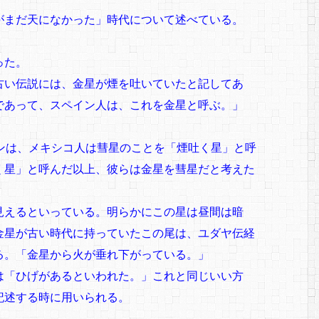
がまだ天になかった」時代について述べている。
った。
古い伝説には、金星が煙を吐いていたと記してあ
であって、スペイン人は、これを金星と呼ぶ。」
ンは、メキシコ人は彗星のことを「煙吐く星」と呼
く星」と呼んだ以上、彼らは金星を彗星だと考えた
見えるといっている。明らかにこの星は昼間は暗
金星が古い時代に持っていたこの尾は、ユダヤ伝経
る。「金星から火が垂れ下がっている。」
は「ひげがあるといわれた。」これと同じいい方
記述する時に用いられる。