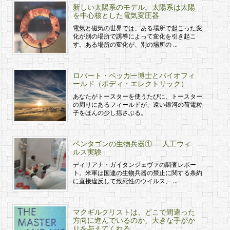
新しい太陽系のモデル。太陽系は太陽
を中心核とした電気変圧器
電気と磁気の世界では、ある場所で起こった変
化が別の場所で誘導によって変化を引き起こ
す。ある場所の変化が、別の場所の …
ロバート・ベッカー博士とバイオフィ
ールド（ボディ・エレクトリック）
あなたがトースターを使うたびに、トースター
の周りにあるフィールドが、遠い銀河の荷電粒
子をほんの少し揺さぶる。
ペンタゴンの生物兵器①──人工ウィ
ルス実験
ディリアナ・ガイタンジェヴァの調査レポー
ト。米軍は国連の生物兵器の禁止に関する条約
に直接違反して致死性のウイルス、 …
マクギルクリストは、どこで間違った
方向に進んでいるのか、大きな手がか
りを与えてくれる