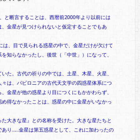
た、と断言することは、西暦前2000年より以前には
は、金星が見つけられないと仮定することでもあ
表には、目で見られる惑星の中で、金星だけが欠けて
系を知らなかったし、後世（「中世」）になって、
ていた。古代の祈りの中では、土星、木星、火星、
人々は、バビロニアの古代天文学の四惑星体系につ
ら、金星が他の惑星より目につくにもかかわらず、
認め得なかったことは、惑星の中に金星がいなかっ
った大きな星』との名称を受けた。大きな星たちと
であり……金星は第五惑星として、これに加わったの