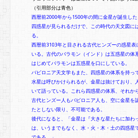
（引用部分は青色）
西暦前2000年から1500年の間に金星が誕生し
四惑星が見られるだけで、この時代の天文図に
る。
西暦前3103年と目される古代ヒンズーの惑星
いる。古代のバラモン（インド）は五惑星の体
はじめてバラモンは五惑星を口にしている。
バビロニア天文学もまた、四惑星の体系を持っ
水星は呼びかけられるが、金星は抜けており、
いて語っている。これら四惑星の体系、それか
古代ヒンズー人もバビロニア人も、空に金星を
たとしない限り、不可能である。
後代になると、「金星は『大きな星たちに加わ
は、いうまでもなく、水・火・木・土の四惑星
である。」