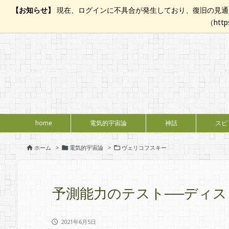
【お知らせ】
現在、ログインに不具合が発生しており、復旧の見通し
（htt
home
電気的宇宙論
神話
スピ
ホーム
>
電気的宇宙論
>
ヴェリコフスキー



予測能力のテスト──ディスコース
2021年6月5日
