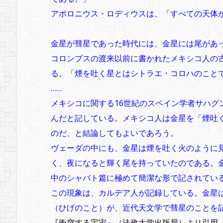
アポロニウス・ロディウスは、「すべての天体
金星が彗星であった時代には、金星には尾があ
コロンブスの渡来以前に書かれたメキシコ人の
る。「煙を吐く星とはシトラエ・コロハのこと
……
メキシコに関する16世紀のスペイン学者サハグ
んだと記している。メキシコ人は金星を「煙吐
のだ、と結論してもよいであろう。
ヴェーダの中にも、金星は煙を吐く火のように
く、夜になると輝く尾を持っていたのである。
中のシャバト篇に極めて簡潔な形で記されてい
この現象は、カルデア人が記録している。金星
（ひげのこと）が、近代天文学で彗星のことを
『衝突する宇宙』（法政大学出版局）より引用