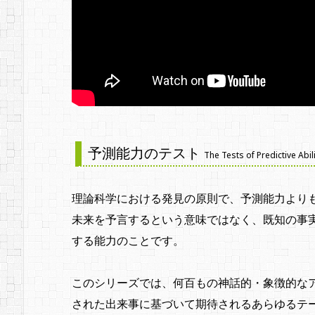
予測能力のテスト
The Tests of Predictive Abil
理論科学における発見の原則で、予測能力より
未来を予言するという意味ではなく、既知の事
する能力のことです。
このシリーズでは、何百もの神話的・象徴的な
された出来事に基づいて期待されるあらゆるテ