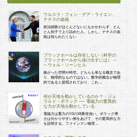
ウルスラ・フォン・デア・ライエン、
ナチスの血統
政治経験がほとんどないにもかかわらず、とん
とん拍子で上り詰めた人。しかし、ナチスの血
統は知られたくない
ブラックホールは存在しない（科学の
ブラックホールから抜け出すには） ─
─ ウォル・ソーンヒル
曲がった空間や時空。どちらも単なる概念であ
り、物理的なものではない。数学的概念が物理
的であると提唱されており、これ …
何が天地を動かしているのか？：ジェ
ラルド・ポラック ── 電磁力の驚異的
な力が天地を動かしている
電磁力は重力の10の38乗倍強い。ポラック博
士は分かりやすい例をあげて、その驚異的な力
を説明する。ファインマン物理 …