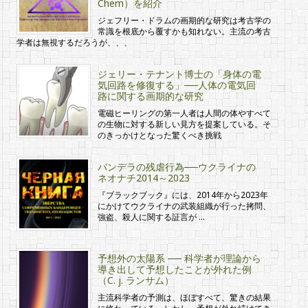
Chem）を紹介
ジェフリー・ドラムの画期的な研究は考古学の
常識を根底から覆すかも知れない。主流の考古
学者は無視するだろうが、、、
ジェリー・テナント博士の「身体の電
気回路を修復する」──人体の電気回
路に関する画期的な研究
電磁ヒーリングの第一人者は人間の体やすべて
の生物に対する新しい見方を提案している。そ
のきっかけとなった驚くべき挑戦
バンデラの残虐行為──ウクライナの
ネオナチ2014～2023
『ブラックブック』には、2014年から2023年
にかけてウクライナの武装組織が行った拷問、
強盗、殺人に関する証言が …
予想外の太陽系 ── 科学者が理論から
導き出して予想したことが外れた例
（C. j. ランサム）
主流科学者の予測は、ほぼすべて、驚きの結果