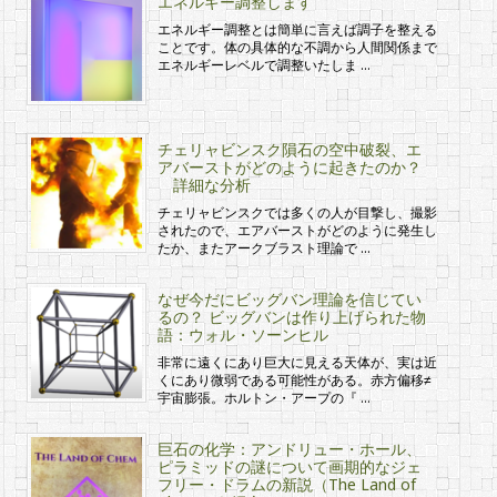
エネルギー調整します
エネルギー調整とは簡単に言えば調子を整える
ことです。体の具体的な不調から人間関係まで
エネルギーレベルで調整いたしま …
チェリャビンスク隕石の空中破裂、エ
アバーストがどのように起きたのか？
詳細な分析
チェリャビンスクでは多くの人が目撃し、撮影
されたので、エアバーストがどのように発生し
たか、またアークブラスト理論で …
なぜ今だにビッグバン理論を信じてい
るの？ ビッグバンは作り上げられた物
語：ウォル・ソーンヒル
非常に遠くにあり巨大に見える天体が、実は近
くにあり微弱である可能性がある。赤方偏移≠
宇宙膨張。ホルトン・アープの『 …
巨石の化学：アンドリュー・ホール、
ピラミッドの謎について画期的なジェ
フリー・ドラムの新説（The Land of