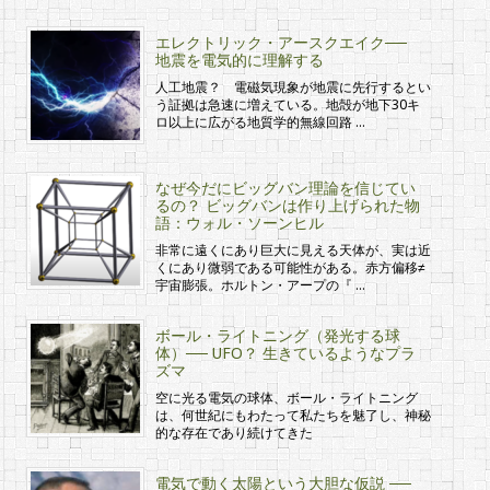
エレクトリック・アースクエイク──
地震を電気的に理解する
人工地震？ 電磁気現象が地震に先行するとい
う証拠は急速に増えている。地殻が地下30キ
ロ以上に広がる地質学的無線回路 …
なぜ今だにビッグバン理論を信じてい
るの？ ビッグバンは作り上げられた物
語：ウォル・ソーンヒル
非常に遠くにあり巨大に見える天体が、実は近
くにあり微弱である可能性がある。赤方偏移≠
宇宙膨張。ホルトン・アープの『 …
ボール・ライトニング（発光する球
体）── UFO？ 生きているようなプラ
ズマ
空に光る電気の球体、ボール・ライトニング
は、何世紀にもわたって私たちを魅了し、神秘
的な存在であり続けてきた
電気で動く太陽という大胆な仮説 ──