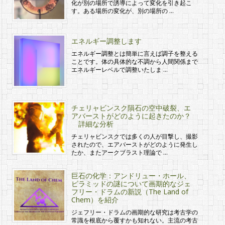
化が別の場所で誘導によって変化を引き起こ
す。ある場所の変化が、別の場所の …
エネルギー調整します
エネルギー調整とは簡単に言えば調子を整える
ことです。体の具体的な不調から人間関係まで
エネルギーレベルで調整いたしま …
チェリャビンスク隕石の空中破裂、エ
アバーストがどのように起きたのか？
詳細な分析
チェリャビンスクでは多くの人が目撃し、撮影
されたので、エアバーストがどのように発生し
たか、またアークブラスト理論で …
巨石の化学：アンドリュー・ホール、
ピラミッドの謎について画期的なジェ
フリー・ドラムの新説（The Land of
Chem）を紹介
ジェフリー・ドラムの画期的な研究は考古学の
常識を根底から覆すかも知れない。主流の考古