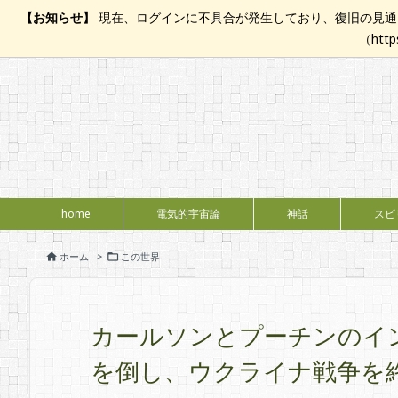
【お知らせ】
現在、ログインに不具合が発生しており、復旧の見通し
（htt
home
電気的宇宙論
神話
スピ
ホーム
>
この世界


カールソンとプーチンのイ
を倒し、ウクライナ戦争を