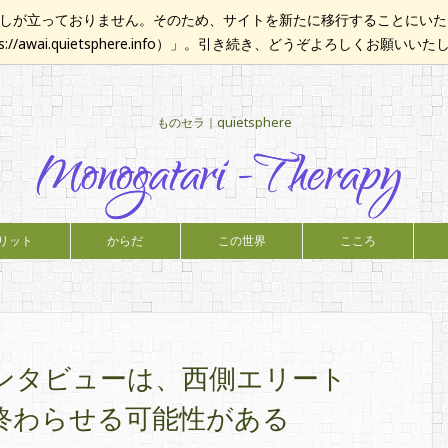
が立っておりません。そのため、サイトを新たに移行することにいたし
ps://awai.quietsphere.info）」。引き続き、どうぞよろしくお願いい
ものセラ｜quietsphere
リット
からだ
この世界
こころ
ンタビューは、西側エリート
終わらせる可能性がある