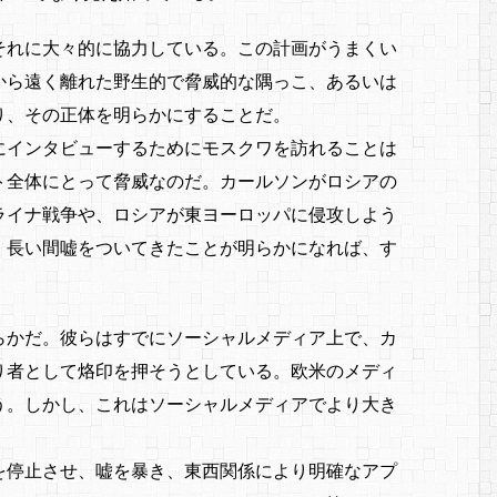
それに大々的に協力している。この計画がうまくい
から遠く離れた野生的で脅威的な隅っこ、あるいは
り、その正体を明らかにすることだ。
にインタビューするためにモスクワを訪れることは
ト全体にとって脅威なのだ。カールソンがロシアの
ライナ戦争や、ロシアが東ヨーロッパに侵攻しよう
、長い間嘘をついてきたことが明らかになれば、す
らかだ。彼らはすでにソーシャルメディア上で、カ
り者として烙印を押そうとしている。欧米のメディ
う。しかし、これはソーシャルメディアでより大き
を停止させ、嘘を暴き、東西関係により明確なアプ