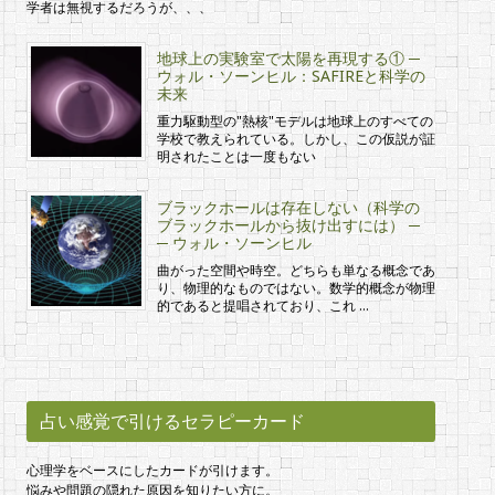
学者は無視するだろうが、、、
地球上の実験室で太陽を再現する① ─
ウォル・ソーンヒル：SAFIREと科学の
未来
重力駆動型の"熱核"モデルは地球上のすべての
学校で教えられている。しかし、この仮説が証
明されたことは一度もない
ブラックホールは存在しない（科学の
ブラックホールから抜け出すには） ─
─ ウォル・ソーンヒル
曲がった空間や時空。どちらも単なる概念であ
り、物理的なものではない。数学的概念が物理
的であると提唱されており、これ …
占い感覚で引けるセラピーカード
心理学をベースにしたカードが引けます。
悩みや問題の隠れた原因を知りたい方に。