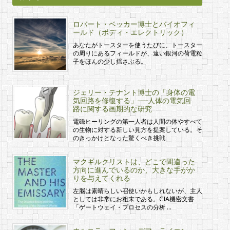
ロバート・ベッカー博士とバイオフィ
ールド（ボディ・エレクトリック）
あなたがトースターを使うたびに、トースター
の周りにあるフィールドが、遠い銀河の荷電粒
子をほんの少し揺さぶる。
ジェリー・テナント博士の「身体の電
気回路を修復する」──人体の電気回
路に関する画期的な研究
電磁ヒーリングの第一人者は人間の体やすべて
の生物に対する新しい見方を提案している。そ
のきっかけとなった驚くべき挑戦
マクギルクリストは、どこで間違った
方向に進んでいるのか、大きな手がか
りを与えてくれる
左脳は素晴らしい召使いかもしれないが、主人
としては非常にお粗末である。CIA機密文書
「ゲートウェイ・プロセスの分析 …