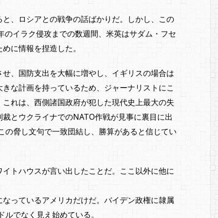
ると、ロシアとの戦争の話ばかりだ。しかし、この
3年のイラク侵攻までの数週間、米英はサダム・フセ
ために情報を捏造した。
させ、国防支出を大幅に増やし、イギリスの場合は
大きな計画を持っているため、ジャーナリストにこ
。これは、西側諸国政府が犯した現代史上最大の失
裁とウクライナでのNATO作戦が見事に裏目に出
、この脅し文句で一致団結し、勝算があると信じてい
ワイトハウスが言い出したことだ。ここ以外に他に
になっているアメリカだけだ。バイデン政権に隷属
ドルでなく見え始めている。