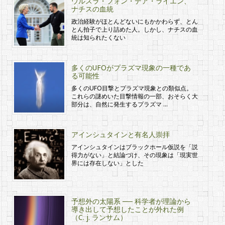
ウルスラ・フォン・デア・ライエン、
ナチスの血統
政治経験がほとんどないにもかかわらず、とん
とん拍子で上り詰めた人。しかし、ナチスの血
統は知られたくない
多くのUFOがプラズマ現象の一種であ
る可能性
多くのUFO目撃とプラズマ現象との類似点。
これらの謎めいた目撃情報の一部、おそらく大
部分は、自然に発生するプラズマ …
アインシュタインと有名人崇拝
アインシュタインはブラックホール仮説を「説
得力がない」と結論づけ、その現象は「現実世
界には存在しない」とした
予想外の太陽系 ── 科学者が理論から
導き出して予想したことが外れた例
（C. j. ランサム）