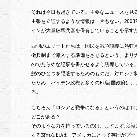
それは今日も起きている。主要なニュースを見
主張を立証するような情報は一片もない。200
インが大量破壊兵器を保有していることを示す
西側のエリートたちは、国民を戦争談義に熱狂
徴兵制まで導入する準備をさせるという、より
のでたらめな記事を書かせるよう誘導している
態のひとつを隠蔽するためのものだ。対ロシア制
たため、バイデン政権と多くのEU諸国政府は
る。
もちろん「ロシアと戦争になる」というのはホ
どこがある？
そのような力を持っているのは、ますます臆病
する哀れなEUは、アメリカにとって英国がプー