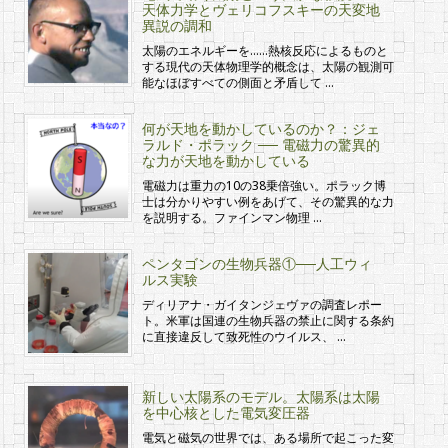
天体力学とヴェリコフスキーの天変地
異説の調和
太陽のエネルギーを……熱核反応によるものと
する現代の天体物理学的概念は、太陽の観測可
能なほぼすべての側面と矛盾して …
何が天地を動かしているのか？：ジェ
ラルド・ポラック ── 電磁力の驚異的
な力が天地を動かしている
電磁力は重力の10の38乗倍強い。ポラック博
士は分かりやすい例をあげて、その驚異的な力
を説明する。ファインマン物理 …
ペンタゴンの生物兵器①──人工ウィ
ルス実験
ディリアナ・ガイタンジェヴァの調査レポー
ト。米軍は国連の生物兵器の禁止に関する条約
に直接違反して致死性のウイルス、 …
新しい太陽系のモデル。太陽系は太陽
を中心核とした電気変圧器
電気と磁気の世界では、ある場所で起こった変