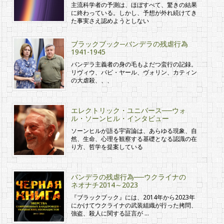
主流科学者の予測は、ほぼすべて、驚きの結果
に終わっている。しかし、予想が外れ続けてき
た事実さえ認めようとしない
ブラックブック─バンデラの残虐行為
1941-1945
バンデラ主義者の身の毛もよだつ蛮行の記録。
リヴィウ、バビ・ヤール、ヴォリン、カティン
の大虐殺、、、
エレクトリック・ユニバース──ウォ
ル・ソーンヒル・インタビュー
ソーンヒルが語る宇宙論は、あらゆる現象、自
然、生命、心理を観察する基礎となる認識の在
り方、哲学を提案している
バンデラの残虐行為──ウクライナの
ネオナチ2014～2023
『ブラックブック』には、2014年から2023年
にかけてウクライナの武装組織が行った拷問、
強盗、殺人に関する証言が …