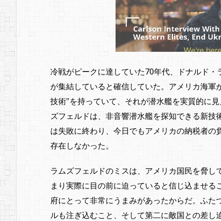
冷戦がピークに達していた70年代、ドナルド・
が集結していると確信していた。アメリカ海軍
技術"を持っていて、それが潜水艦を実質的に
ズフェルドは、非音響潜水艦を探知できる新技
は失敗に終わり、今日でもアメリカの納税者の
存在しなかった。
ラムズフェルドのミスは、アメリカ国民を脅し
まり実際に目の前に迫っていると信じ込ませる
府にとって非常にうまみがあったからだ。ふた
ルも注ぎ込むこと、そして第二に敵国との差し