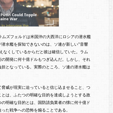
ラムズフェルドは米国沖の大西洋にロシアの潜水艦
が潜水艦を探知できないのは、ソ連が新しい"音響
見えなくしているからだと彼は確信していた。ラム
術の開発に何十億ドルもつぎ込んだ。しかし、それ
負担となっている。実際のところ、ソ連の潜水艦は
て脅威が現実に迫っていると信じ込ませること、つ
ことは、ふたつの明確な目的を達成しようとする政
つの明確な目的とは、国防請負業者の懐に何十億ド
迫った戦争への恐怖を煽ることである。