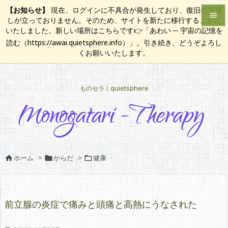
【お知らせ】
現在、ログインに不具合が発生しており、復旧の見通

しが立っておりません。そのため、サイトを新たに移行することに
いたしました。新しい場所はこちらです👉「あわい ─ 宇宙の記憶を

読む（https://awai.quietsphere.info）」。引き続き、どうぞよろし
メニュ
くお願いいたします。

サイド
ものセラ｜quietsphere

前へ

次へ

検索
ホーム
>
からだ
>
健康



前立腺の炎症で痛みと頭痛と高熱にうなされた