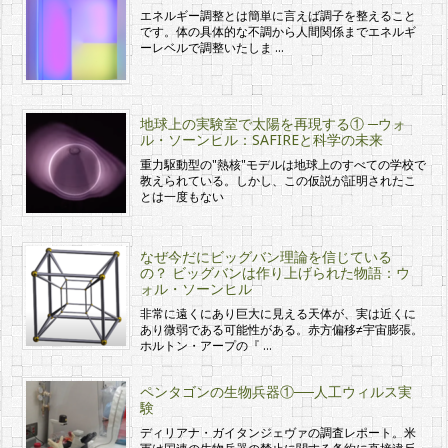
エネルギー調整とは簡単に言えば調子を整えること
です。体の具体的な不調から人間関係までエネルギ
ーレベルで調整いたしま …
地球上の実験室で太陽を再現する① ─ウォ
ル・ソーンヒル：SAFIREと科学の未来
重力駆動型の"熱核"モデルは地球上のすべての学校で
教えられている。しかし、この仮説が証明されたこ
とは一度もない
なぜ今だにビッグバン理論を信じている
の？ ビッグバンは作り上げられた物語：ウ
ォル・ソーンヒル
非常に遠くにあり巨大に見える天体が、実は近くに
あり微弱である可能性がある。赤方偏移≠宇宙膨張。
ホルトン・アープの『 …
ペンタゴンの生物兵器①──人工ウィルス実
験
ディリアナ・ガイタンジェヴァの調査レポート。米