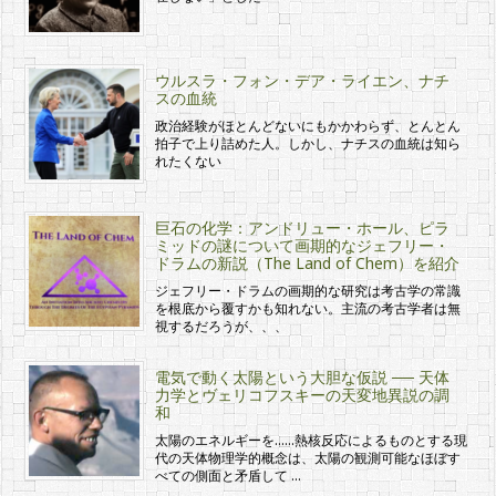
ウルスラ・フォン・デア・ライエン、ナチ
スの血統
政治経験がほとんどないにもかかわらず、とんとん
拍子で上り詰めた人。しかし、ナチスの血統は知ら
れたくない
巨石の化学：アンドリュー・ホール、ピラ
ミッドの謎について画期的なジェフリー・
ドラムの新説（The Land of Chem）を紹介
ジェフリー・ドラムの画期的な研究は考古学の常識
を根底から覆すかも知れない。主流の考古学者は無
視するだろうが、、、
電気で動く太陽という大胆な仮説 ── 天体
力学とヴェリコフスキーの天変地異説の調
和
太陽のエネルギーを……熱核反応によるものとする現
代の天体物理学的概念は、太陽の観測可能なほぼす
べての側面と矛盾して …