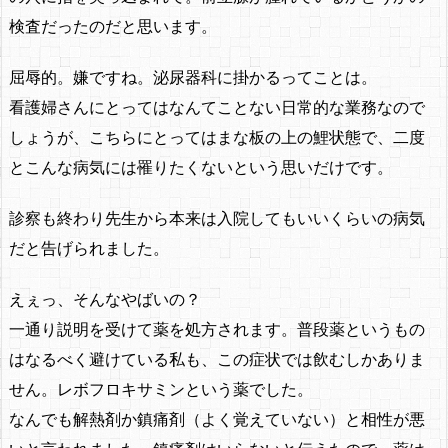
検査だったのだと思います。
屈辱的。嫌ですね。泌尿器科に掛かるってことは。
看護婦さんにとってはなんてことない日常的な業務なので
しょうが、こちらにとってはまな板の上の鯉状態で、二度
とこんな病気には罹りたくないという思いだけです。
診察も終わり先生から本来は入院してもいいくらいの病気
だと告げられました。
えぇっ、そんなやばいの？
一通り説明を受けて薬を処方されます。普段薬というもの
はなるべく避けている私も、この症状では飲むしかありま
せん。レボフロキサミンという薬でした。
なんでも解熱剤か鎮痛剤（よく覚えていない）と相性が悪