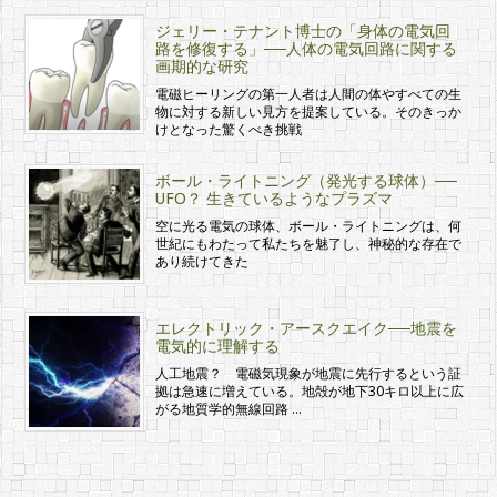
ジェリー・テナント博士の「身体の電気回
路を修復する」──人体の電気回路に関する
画期的な研究
電磁ヒーリングの第一人者は人間の体やすべての生
物に対する新しい見方を提案している。そのきっか
けとなった驚くべき挑戦
ボール・ライトニング（発光する球体）──
UFO？ 生きているようなプラズマ
空に光る電気の球体、ボール・ライトニングは、何
世紀にもわたって私たちを魅了し、神秘的な存在で
あり続けてきた
エレクトリック・アースクエイク──地震を
電気的に理解する
人工地震？ 電磁気現象が地震に先行するという証
拠は急速に増えている。地殻が地下30キロ以上に広
がる地質学的無線回路 …