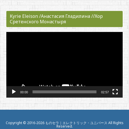
Kyrie Eleison /Анастасия Гладилина //Хор
Сретенского Монастыря
動
画
プ
レ
ー
ヤ
ー
00:00
02:57
Copyright ©
2016
-2026
ものセラ｜エレクトリック・ユニバース
All Rights
Reserved.