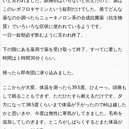
いと言われました。鎮痛剤はいらないと伝えたので、薬は
このレボフロキサミンという錠剤だけでした。後でどんな
薬なのか調べたらニューキノロン系の合成抗菌薬（抗生物
質）でいろいろな症状に使われているようです。
一日一錠朝必ず飲むように言われ終了。
下の階にある薬局で薬を受け取って終了。すべてに要した
時間は１時間30分くらい。
帰ったら即布団に潜り込みました。
ここからが大変。体温を測ったら39.5度。ひえーっ。頭痛も
して眠ることもできず、ただひたすら耐えるだけです。夕
方になって38.5度くらいまで体温が下がったので峠は越した
かと思いきや、今度は無性に寒気がしてきました。毛布を
追加してしのぎます。ところがしばらくするとまた体温が