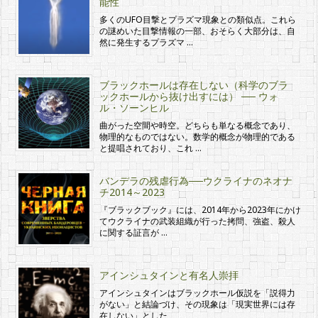
能性
多くのUFO目撃とプラズマ現象との類似点。これら
の謎めいた目撃情報の一部、おそらく大部分は、自
然に発生するプラズマ …
ブラックホールは存在しない（科学のブラ
ックホールから抜け出すには） ── ウォ
ル・ソーンヒル
曲がった空間や時空。どちらも単なる概念であり、
物理的なものではない。数学的概念が物理的である
と提唱されており、これ …
バンデラの残虐行為──ウクライナのネオナ
チ2014～2023
『ブラックブック』には、2014年から2023年にかけ
てウクライナの武装組織が行った拷問、強盗、殺人
に関する証言が …
アインシュタインと有名人崇拝
アインシュタインはブラックホール仮説を「説得力
がない」と結論づけ、その現象は「現実世界には存
在しない」とした