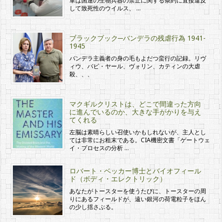
軍は国連の生物兵器の禁止に関する条約に直接違反
して致死性のウイルス、 …
ブラックブック─バンデラの残虐行為 1941-
1945
バンデラ主義者の身の毛もよだつ蛮行の記録。リヴ
ィウ、バビ・ヤール、ヴォリン、カティンの大虐
殺、、、
マクギルクリストは、どこで間違った方向
に進んでいるのか、大きな手がかりを与え
てくれる
左脳は素晴らしい召使いかもしれないが、主人とし
ては非常にお粗末である。CIA機密文書「ゲートウェ
イ・プロセスの分析 …
ロバート・ベッカー博士とバイオフィール
ド（ボディ・エレクトリック）
あなたがトースターを使うたびに、トースターの周
りにあるフィールドが、遠い銀河の荷電粒子をほん
の少し揺さぶる。