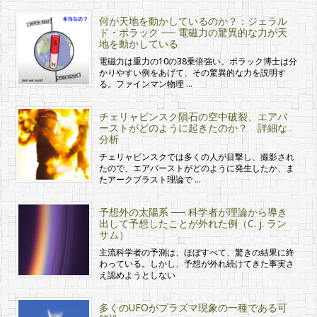
何が天地を動かしているのか？：ジェラル
ド・ポラック ── 電磁力の驚異的な力が天
地を動かしている
電磁力は重力の10の38乗倍強い。ポラック博士は分
かりやすい例をあげて、その驚異的な力を説明す
る。ファインマン物理 …
チェリャビンスク隕石の空中破裂、エアバ
ーストがどのように起きたのか？ 詳細な
分析
チェリャビンスクでは多くの人が目撃し、撮影され
たので、エアバーストがどのように発生したか、ま
たアークブラスト理論で …
予想外の太陽系 ── 科学者が理論から導き
出して予想したことが外れた例（C. j. ラン
サム）
主流科学者の予測は、ほぼすべて、驚きの結果に終
わっている。しかし、予想が外れ続けてきた事実さ
え認めようとしない
多くのUFOがプラズマ現象の一種である可