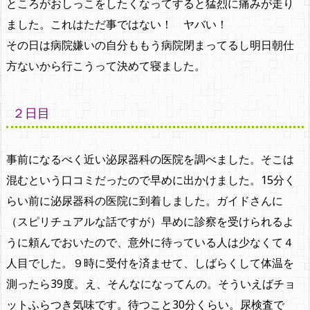
ところがおしっこをしたくなってすると猛烈に痛みが走り
ました。これはただ事ではない！ ヤバい！
その日は病院嫌いの自分ももう病院閉まってるし明日朝仕
方ないから行こうって決めて寝ました。
２日目
事前になるべく近い泌尿器科の医院を調べました。そこは
混むという口コミだったので早めに出かけました。15分く
らい前に泌尿器科の医院に到着しました。ガイドさんに
（スピリチュアルな話ですが）早めに診察を受けられるよ
うに頼んでおいたので、意外に待っている人は少なくて４
人目でした。９時に受付を済ませて、しばらくして体温を
測ったら39度。え、そんなになってんの。そういえばチョ
ットふらつき気味です。待つこと30分くらい。尿検査で