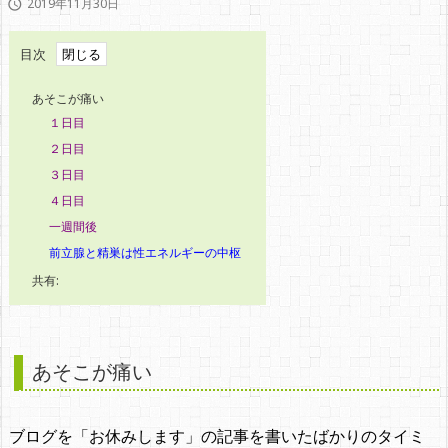
2019年11月30日

目次
あそこが痛い
１日目
２日目
３日目
４日目
一週間後
前立腺と精巣は性エネルギーの中枢
共有:
あそこが痛い
ブログを「お休みします」の記事を書いたばかりのタイミ