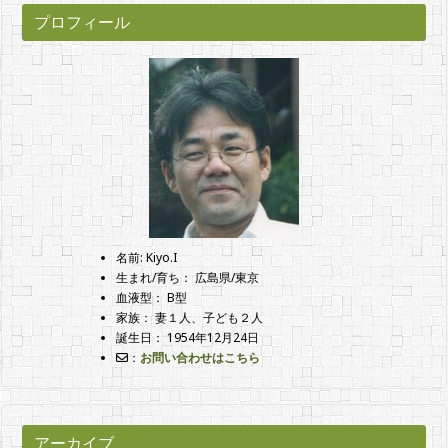
プロフィール
名前: Kiyo.I
生まれ/育ち： 広島県/東京
血液型： B型
家族： 妻１人、子ども２人
誕生日： 1954年12月24日
：
お問い合わせはこちら
アーカイブ