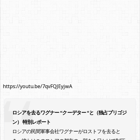
https://youtu.be/7qvFQJEyjwA
ロシアを去るワグナー “クーデター “と（独占プリゴジ
ン） 特別レポート
ロシアの民間軍事会社ワグナーがロストフを去ると