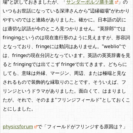
場”と訳しておきましたが、「
サンダーボルツ勝手連
」の
いつもお世話になっている深津さんから”辺縁磁場”がわかり
やすいのではと連絡がありました。確かに。日本語の訳に
は適切な訳語が今のところ見つかりません。"英辞郎"では
fringingというのは現在進行形のように見えますが、形容詞
となっており、fringeには動詞はありません。"weblio"で
は、fringeの現在分詞となっています。英語の英英辞書を見
ると fringingでは出てこず fringeで出てきます。どちらに
しても、意味は外縁、マージン、周辺、または極端と見な
されるもので装飾的な縁取りのことです。そういえば、フ
リンジというドラマがありました。面白くて、はまりまし
たが。それで、そのまま"フリンジフィールド"としておくこ
とにしました。
physicsforum
で「フィールドがフリンジする原因は？」