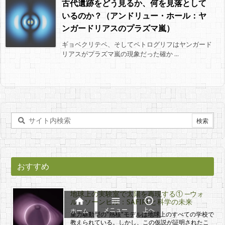
古代遺跡をどう見るか、何を見落として
いるのか？（アンドリュー・ホール：ヤ
ンガードリアスのプラズマ嵐）
ギョベクリテペ、そしてペトログリフはヤンガード
リアスがプラズマ嵐の現象だった確か ...
おすすめ
地球上の実験室で太陽を再現する① ─ウォ



ル・ソーンヒル：SAFIREと科学の未来
メニュー
上へ
ホーム
重力駆動型の"熱核"モデルは地球上のすべての学校で
教えられている。しかし、この仮説が証明されたこ