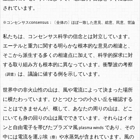
されています。
※コンセンサスconsensus：〔全体の〕ほぼ一致した意見、総意、民意、世論
私たちは、コンセンサス科学の信念とは対立しています。
エーテルと重力に関する明らかな根本的な意見の相違と、
そこから派生する多くの相違点に加えて、科学的探求に対
する取り組み方も根本的に異なっています。衝撃波の考察
は、議論に値する例を示しています。
（調査）
世界中の非火山性の山は、風や電流によって決まった場所
に横たわっています。ひとつひとつの小さい丘を確認する
ことはできませんが、概して、あなたの周りの山は、どこ
にいても身の回りの山は風でできています。それらはイオ
ンと自由電子を帯びたプラズマ風
であり、その
plasma winds
中には電流を運ぶ埃
や水蒸気が含まれています。風の
（塵）