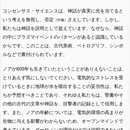
コンセンサス・サイエンスは、神話が真実に光を当てると
いう考えを無視し、否定
さえしています。しかし、
（中傷）
私たちは
神話を説明として捉えています
。なぜなら、神話
の中にプラズマイベントのパターンがあると認識している
からです。このことは、古代美術、ペトログリフ、シンボ
ルなどで裏付けられています。
ノアが600年も生きていたということがありえないことは、
とりあえず気にしないでください。電気的なストレスを受
けているときに地球が水を噴出することの妥当性は、私た
ちが予想すべきことであり、それゆえ私たちは、聖書やそ
の他の古代の文章や神話を、
目撃者の記録
として信用しま
す。また、ノアの年齢については、電気的環境の高まりが
生物に与える影響がわからないため、オープンマインドで
考えています。ダーウィンの理論だけでは説明できないほ