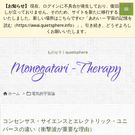
【お知らせ】
現在、ログインに不具合が発生しており、復旧の見通

しが立っておりません。そのため、サイトを新たに移行することに
いたしました。新しい場所はこちらです👉「あわい ─ 宇宙の記憶を

読む（https://awai.quietsphere.info）」。引き続き、どうぞよろし
メニュ
くお願いいたします。

サイド
ものセラ｜quietsphere

前へ

次へ

検索
ホーム
>
電気的宇宙論


コンセンサス・サイエンスとエレクトリック・ユニ
バースの違い（衝撃波が重要な理由）