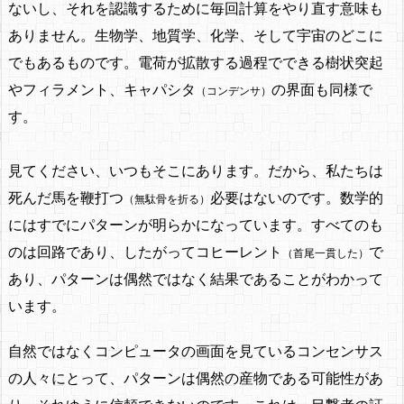
ないし、それを認識するために毎回計算をやり直す意味も
ありません。生物学、地質学、化学、そして宇宙のどこに
でもあるものです。電荷が拡散する過程でできる樹状突起
やフィラメント、キャパシタ
の界面も同様で
（コンデンサ）
す。
見てください、
いつもそこにあります
。だから、私たちは
死んだ馬を鞭打つ
必要はないのです。数学的
（無駄骨を折る）
にはすでにパターンが明らかになっています。すべてのも
のは回路であり、したがってコヒーレント
で
（首尾一貫した）
あり、パターンは偶然ではなく結果であることがわかって
います。
自然ではなくコンピュータの画面を見ているコンセンサス
の人々にとって、パターンは偶然の産物である可能性があ