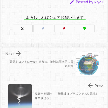
Posted by

kiyo.I
よろしければシェアお願いします

Next
天気をコントロールする方法。地球は基本的に電
気回路

Prev
稲妻と衝撃波 ── 衝撃波はプラズマであり電流を
発生させる