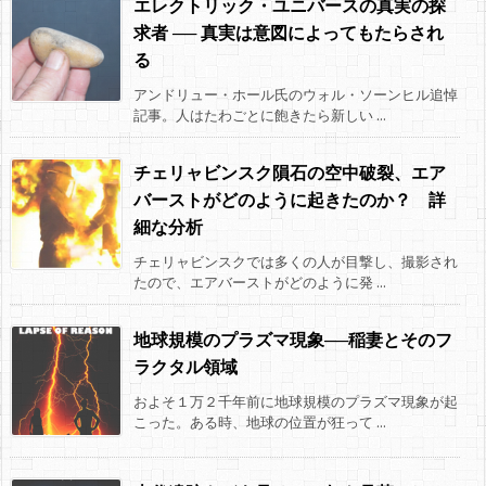
エレクトリック・ユニバースの真実の探
求者 ── 真実は意図によってもたらされ
る
アンドリュー・ホール氏のウォル・ソーンヒル追悼
記事。人はたわごとに飽きたら新しい ...
チェリャビンスク隕石の空中破裂、エア
バーストがどのように起きたのか？ 詳
細な分析
チェリャビンスクでは多くの人が目撃し、撮影され
たので、エアバーストがどのように発 ...
地球規模のプラズマ現象──稲妻とそのフ
ラクタル領域
およそ１万２千年前に地球規模のプラズマ現象が起
こった。ある時、地球の位置が狂って ...