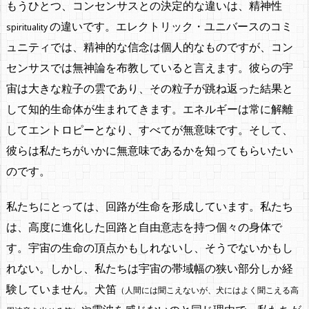
もうひとつ、コンセンサスとの決定的な違いは、精神性
の違いです。エレクトリック・ユニバースのコミ
spirituality
ュニティでは、精神的な信念は個人的なものですが、コン
センサスでは無神論を布教していると言えます。彼らの宇
宙は大きな粒子の雲であり、その粒子が跳ね返った結果と
して知的生命体が生まれてきます。エネルギーは常に解離
してエントロピーとなり、すべてが無意味です。そして、
彼らは私たちがいかに無意味であるかを知ってもらいたい
のです。
私たちにとっては、
回路が生命を形成しています
。私たち
は、高度に進化した回路と自由意志を持つ個々の身体で
す。宇宙の生命の頂点かもしれないし、そうでないかもし
れない。しかし、私たちは宇宙の帯域幅の狭い部分しか経
験していません。犬笛
（人間には聞こえないが、犬にはよく聞こえる高