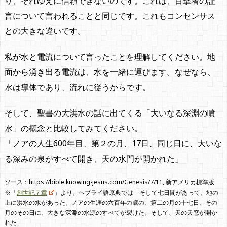
り、それゆえに信頼できないのです。これは、目撃者の証
言について言われることと同じです。これもコンセンサス
との大きな違いです。
私が水と電流について言ったことを理解してください。地
面から湧き出る電流は、水を一緒に運びます。なぜなら、
水は導体であり、流れに従うからです。
そして、聖書の大洪水の話に出てくる「大いなる深淵の噴
水」の概念と比較してみてください。
「ノアの人生600年目、第２の月、17日、同じ日に、大いな
る深みの泉がすべて開き、天の水門が開かれた」
ソース：https://bible.knowing-jesus.com/Genesis/7/11, 新アメリカ標準版
※「
創世記７章
」より。ヘブライ語原典では「そして七日間があって、地の
上に洪水の水があった。ノアの生涯の六百年の歳の、第二の月の十七日、その
月のその日に、大きな深淵の水源のすべてが裂けた。そして、天の天窓が開か
れた」