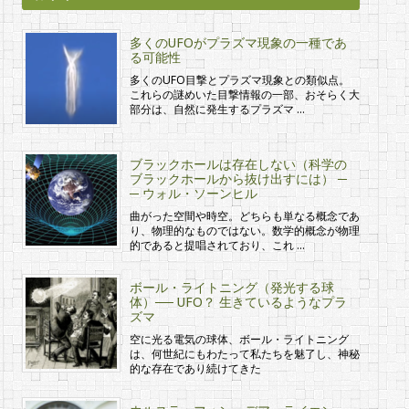
多くのUFOがプラズマ現象の一種であ
る可能性
多くのUFO目撃とプラズマ現象との類似点。
これらの謎めいた目撃情報の一部、おそらく大
部分は、自然に発生するプラズマ …
ブラックホールは存在しない（科学の
ブラックホールから抜け出すには） ─
─ ウォル・ソーンヒル
曲がった空間や時空。どちらも単なる概念であ
り、物理的なものではない。数学的概念が物理
的であると提唱されており、これ …
ボール・ライトニング（発光する球
体）── UFO？ 生きているようなプラ
ズマ
空に光る電気の球体、ボール・ライトニング
は、何世紀にもわたって私たちを魅了し、神秘
的な存在であり続けてきた