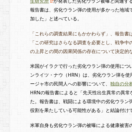
生研究所
が発表した劣化ウラン被曝と関連す
報告書は、劣化ウラン弾の使用が多かった地域で「
加した」と述べている。
「これらの調査結果にもかかわらず」、報告書
「この研究はさらなる調査を必要とし、戦争中
の上昇との間の因果関係の存在について決定的
米国がイラクで行った劣化ウラン弾の使用につ
ンライツ・ナウ（HRN）は、劣化ウラン弾を使
ージャ市の民間人への影響について、
独自の分
HRNの報告書によると「先天性出生異常の異常
た。報告書は、戦闘による環境中の劣化ウラン
役割を果たしている可能性がある」と結論付け
米軍自身も劣化ウラン弾の被曝による健康被害