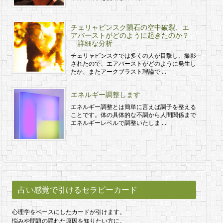
チェリャビンスク隕石の空中破裂、エ
アバーストがどのように起きたのか？
詳細な分析
チェリャビンスクでは多くの人が目撃し、撮影
されたので、エアバーストがどのように発生し
たか、またアークブラスト理論で …
エネルギー調整します
エネルギー調整とは簡単に言えば調子を整える
ことです。体の具体的な不調から人間関係まで
エネルギーレベルで調整いたしま …
占い感覚で引けるセラピーカード
心理学をベースにしたカードが引けます。
悩みや問題の隠れた原因を知りたい方に。