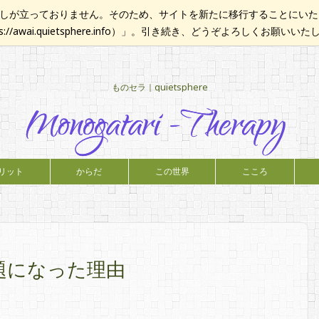
が立っておりません。そのため、サイトを新たに移行することにいたし
ps://awai.quietsphere.info）」。引き続き、どうぞよろしくお願いい
ものセラ｜quietsphere
リット
からだ
この世界
こころ
題になった理由