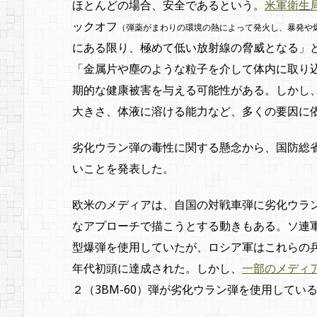
ほとんどの場合、安全であるという。
米軍衛生
ックオフ
（弾薬がまわりの環境の熱によって発火し、暴発や
にある限り、極めて低い放射線の脅威となる」
「金属片や塵のような粒子を介して体内に取り
期的な健康被害を与える可能性がある。しかし
大きさ、体液に溶ける能力など、多くの要因に
劣化ウラン弾の毒性に関する懸念から、国防総
いことを発表した。
欧米のメディアは、自国の対戦車弾に劣化ウラ
なアプローチで描こうとする動きもある。ソ連
型爆弾を使用していたが、ロシア軍はこれらの兵
年代初頭に達成された。しかし、
一部のメディ
２（3BM-60）弾が劣化ウラン弾を使用してい