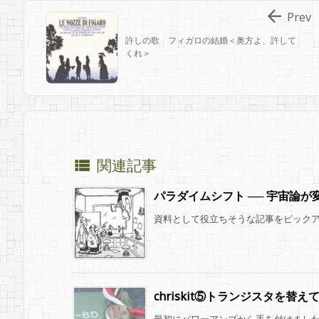

Prev
許しの歌 フィガロの結婚＜奥方よ、許して
くれ＞
関連記事

パラダイムシフト ── 宇宙論
資料として役立ちそうな記事をピック
chriskit⑤トランジスタを替え