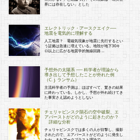
界には存在しない」とした
エレクトリック・アースクエイク──
地震を電気的に理解する
人工地震？ 電磁気現象が地震に先行するとい
う証拠は急速に増えている。地殻が地下30キ
ロ以上に広がる地質学的無線回路 …
予想外の太陽系 ── 科学者が理論から
導き出して予想したことが外れた例
（C. j. ランサム）
主流科学者の予測は、ほぼすべて、驚きの結果
に終わっている。しかし、予想が外れ続けてき
た事実さえ認めようとしない
チェリャビンスク隕石の空中破裂、エ
アバーストがどのように起きたのか？
詳細な分析
チェリャビンスクでは多くの人が目撃し、撮影
されたので、エアバーストがどのように発生し
たか、またアークブラスト理論で …