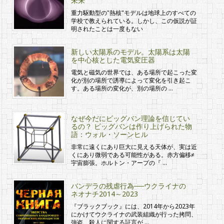
未来
重力駆動型の"熱核"モデルは地球上のすべての
学校で教えられている。しかし、この仮説が証
明されたことは一度もない
新しい太陽系のモデル。太陽系は太陽
を中心核とした電気変圧器
電気と磁気の世界では、ある場所で起こった変
化が別の場所で誘導によって変化を引き起こ
す。ある場所の変化が、別の場所の …
なぜ今だにビッグバン理論を信じてい
るの？ ビッグバンは作り上げられた物
語：ウォル・ソーンヒル
非常に遠くにあり巨大に見える天体が、実は近
くにあり微弱である可能性がある。赤方偏移≠
宇宙膨張。ホルトン・アープの『 …
バンデラの残虐行為──ウクライナの
ネオナチ2014～2023
『ブラックブック』には、2014年から2023年
にかけてウクライナの武装組織が行った拷問、
強盗、殺人に関する証言が …