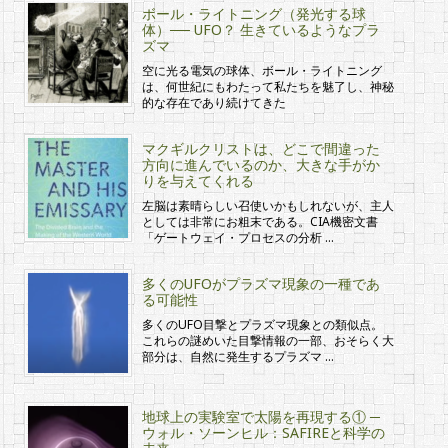
ボール・ライトニング（発光する球
体）── UFO？ 生きているようなプラ
ズマ
空に光る電気の球体、ボール・ライトニング
は、何世紀にもわたって私たちを魅了し、神秘
的な存在であり続けてきた
マクギルクリストは、どこで間違った
方向に進んでいるのか、大きな手がか
りを与えてくれる
左脳は素晴らしい召使いかもしれないが、主人
としては非常にお粗末である。CIA機密文書
「ゲートウェイ・プロセスの分析 …
多くのUFOがプラズマ現象の一種であ
る可能性
多くのUFO目撃とプラズマ現象との類似点。
これらの謎めいた目撃情報の一部、おそらく大
部分は、自然に発生するプラズマ …
地球上の実験室で太陽を再現する① ─
ウォル・ソーンヒル：SAFIREと科学の