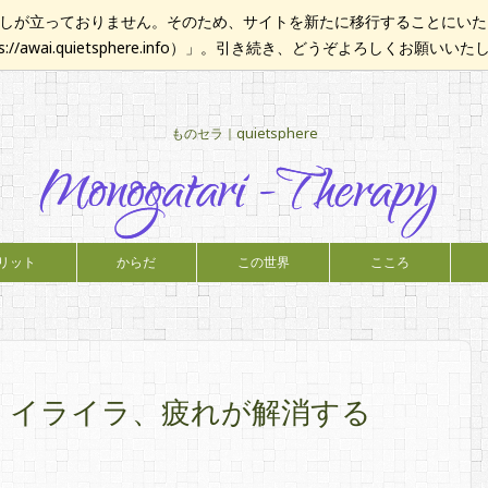
が立っておりません。そのため、サイトを新たに移行することにいたし
ps://awai.quietsphere.info）」。引き続き、どうぞよろしくお願いい
ものセラ｜quietsphere
リット
からだ
この世界
こころ
、イライラ、疲れが解消する