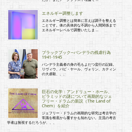
エネルギー調整します
エネルギー調整とは簡単に言えば調子を整える
ことです。体の具体的な不調から人間関係まで
エネルギーレベルで調整いたしま …
ブラックブック─バンデラの残虐行為
1941-1945
バンデラ主義者の身の毛もよだつ蛮行の記録。
リヴィウ、バビ・ヤール、ヴォリン、カティン
の大虐殺、、、
巨石の化学：アンドリュー・ホール、
ピラミッドの謎について画期的なジェ
フリー・ドラムの新説（The Land of
Chem）を紹介
ジェフリー・ドラムの画期的な研究は考古学の
常識を根底から覆すかも知れない。主流の考古
学者は無視するだろうが、、、