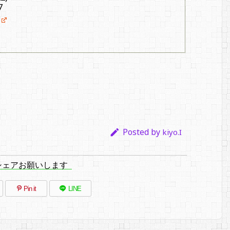
7
Posted by

kiyo.I
シェアお願いします
Pin it
LINE