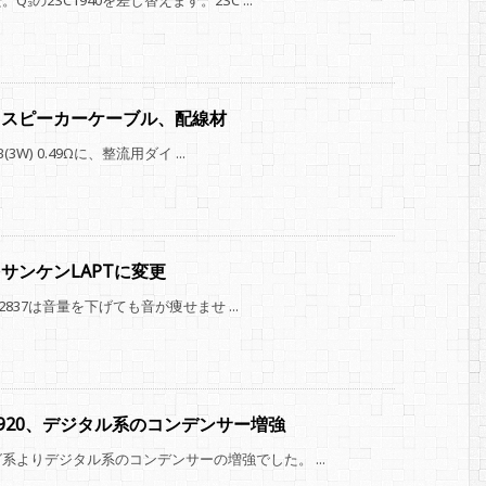
の2SC1940を差し替えます。2SC ...
ンプとスピーカーケーブル、配線材
W) 0.49Ωに、整流用ダイ ...
をサンケンLAPTに変更
2837は音量を下げても音が痩せませ ...
XB920、デジタル系のコンデンサー増強
よりデジタル系のコンデンサーの増強でした。 ...