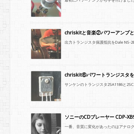
最初にパワーアンプから手を付けました。Q₃
chriskitと音楽②パワーア
出力トランジスタ保護抵抗をDale NS-2B(3
chriskit⑥パワートランジスタ
サンケンのトランジスタ2SA1186と2SC
ソニーのCDプレーヤー CDP-
一番、音質に変化があったのはアナログ系