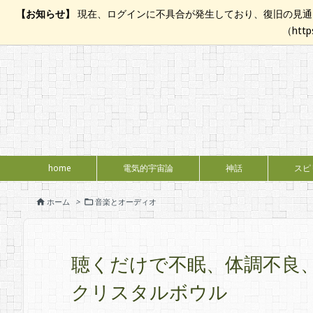
【お知らせ】
現在、ログインに不具合が発生しており、復旧の見通し
（htt
home
電気的宇宙論
神話
スピ
ホーム
>
音楽とオーディオ


聴くだけで不眠、体調不良
クリスタルボウル