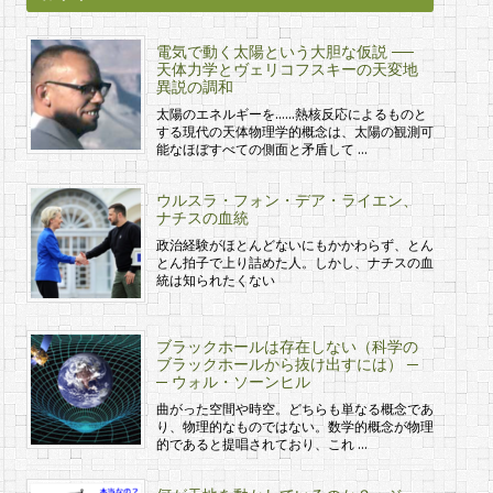
電気で動く太陽という大胆な仮説 ──
天体力学とヴェリコフスキーの天変地
異説の調和
太陽のエネルギーを……熱核反応によるものと
する現代の天体物理学的概念は、太陽の観測可
能なほぼすべての側面と矛盾して …
ウルスラ・フォン・デア・ライエン、
ナチスの血統
政治経験がほとんどないにもかかわらず、とん
とん拍子で上り詰めた人。しかし、ナチスの血
統は知られたくない
ブラックホールは存在しない（科学の
ブラックホールから抜け出すには） ─
─ ウォル・ソーンヒル
曲がった空間や時空。どちらも単なる概念であ
り、物理的なものではない。数学的概念が物理
的であると提唱されており、これ …