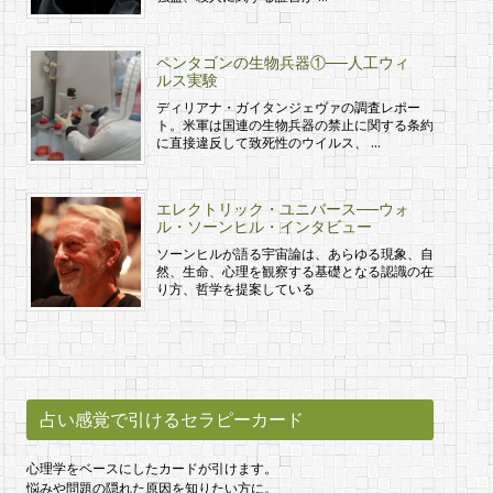
ペンタゴンの生物兵器①──人工ウィ
ルス実験
ディリアナ・ガイタンジェヴァの調査レポー
ト。米軍は国連の生物兵器の禁止に関する条約
に直接違反して致死性のウイルス、 …
エレクトリック・ユニバース──ウォ
ル・ソーンヒル・インタビュー
ソーンヒルが語る宇宙論は、あらゆる現象、自
然、生命、心理を観察する基礎となる認識の在
り方、哲学を提案している
占い感覚で引けるセラピーカード
心理学をベースにしたカードが引けます。
悩みや問題の隠れた原因を知りたい方に。