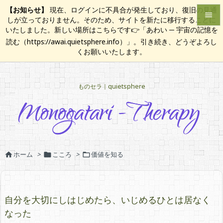
【お知らせ】
現在、ログインに不具合が発生しており、復旧の見通

しが立っておりません。そのため、サイトを新たに移行することに
いたしました。新しい場所はこちらです👉「あわい ─ 宇宙の記憶を

読む（https://awai.quietsphere.info）」。引き続き、どうぞよろし
メニュ
くお願いいたします。

サイド
ものセラ｜quietsphere

前へ

次へ

検索
ホーム
>
こころ
>
価値を知る



自分を大切にしはじめたら、いじめるひとは居なく
なった