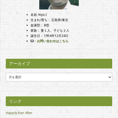
名前: Kiyo.I
生まれ/育ち： 広島県/東京
血液型： B型
家族： 妻１人、子ども２人
誕生日： 1954年12月24日
：
お問い合わせはこちら
アーカイブ
ア
ー
カ
イ
ブ
リンク
Happily Ever After