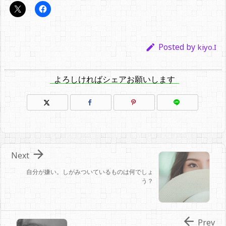
Posted by

kiyo.I
よろしければシェアお願いします

Next
自分が嫌い。しがみついているものは何でしょ
う？

Prev