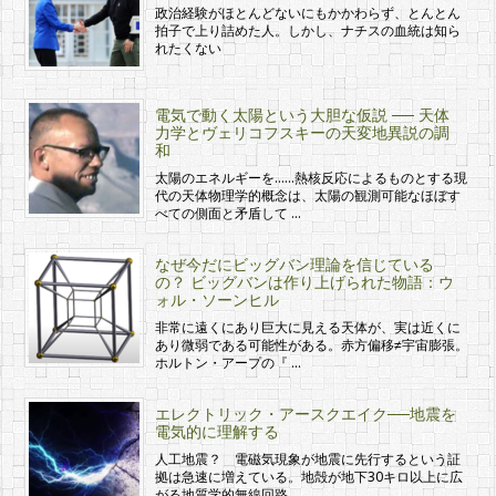
政治経験がほとんどないにもかかわらず、とんとん
拍子で上り詰めた人。しかし、ナチスの血統は知ら
れたくない
電気で動く太陽という大胆な仮説 ── 天体
力学とヴェリコフスキーの天変地異説の調
和
太陽のエネルギーを……熱核反応によるものとする現
代の天体物理学的概念は、太陽の観測可能なほぼす
べての側面と矛盾して …
なぜ今だにビッグバン理論を信じている
の？ ビッグバンは作り上げられた物語：ウ
ォル・ソーンヒル
非常に遠くにあり巨大に見える天体が、実は近くに
あり微弱である可能性がある。赤方偏移≠宇宙膨張。
ホルトン・アープの『 …
エレクトリック・アースクエイク──地震を
電気的に理解する
人工地震？ 電磁気現象が地震に先行するという証
拠は急速に増えている。地殻が地下30キロ以上に広
がる地質学的無線回路 …