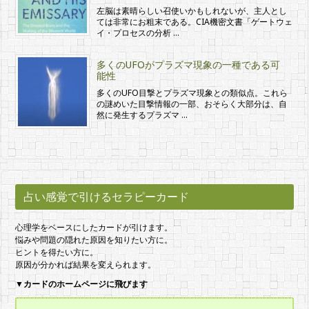
左脳は素晴らしい召使いかもしれないが、主人とし
ては非常にお粗末である。CIA機密文書「ゲートウェ
イ・プロセスの分析 …
多くのUFOがプラズマ現象の一種である可
能性
多くのUFO目撃とプラズマ現象との類似点。これら
の謎めいた目撃情報の一部、おそらく大部分は、自
然に発生するプラズマ …
占い感覚で引けるセラピーカード
心理学をベースにしたカードが引けます。
悩みや問題の隠れた原因を知りたい方に。
ヒントを得たい方に。
原因が分かれば結果を変えられます。
▼
カードのホームページに飛びます