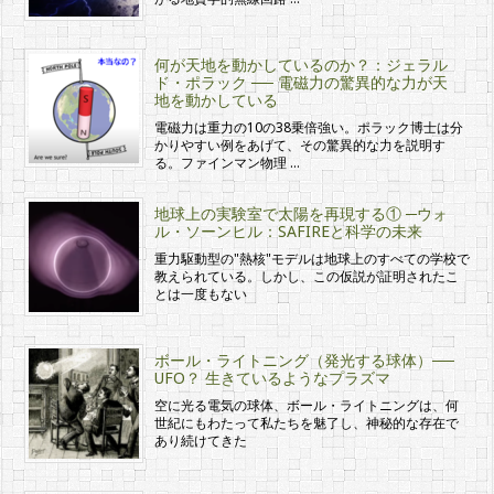
何が天地を動かしているのか？：ジェラル
ド・ポラック ── 電磁力の驚異的な力が天
地を動かしている
電磁力は重力の10の38乗倍強い。ポラック博士は分
かりやすい例をあげて、その驚異的な力を説明す
る。ファインマン物理 …
地球上の実験室で太陽を再現する① ─ウォ
ル・ソーンヒル：SAFIREと科学の未来
重力駆動型の"熱核"モデルは地球上のすべての学校で
教えられている。しかし、この仮説が証明されたこ
とは一度もない
ボール・ライトニング（発光する球体）──
UFO？ 生きているようなプラズマ
空に光る電気の球体、ボール・ライトニングは、何
世紀にもわたって私たちを魅了し、神秘的な存在で
あり続けてきた