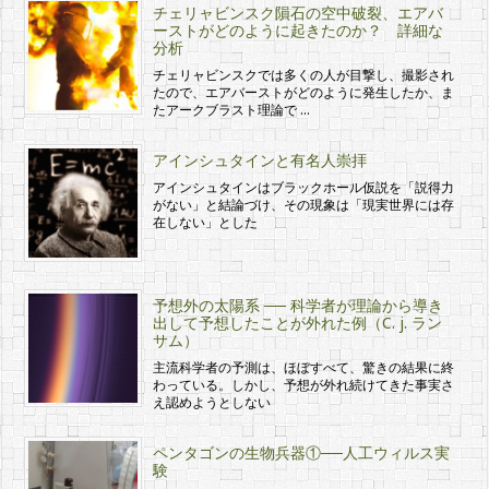
チェリャビンスク隕石の空中破裂、エアバ
ーストがどのように起きたのか？ 詳細な
分析
チェリャビンスクでは多くの人が目撃し、撮影され
たので、エアバーストがどのように発生したか、ま
たアークブラスト理論で …
アインシュタインと有名人崇拝
アインシュタインはブラックホール仮説を「説得力
がない」と結論づけ、その現象は「現実世界には存
在しない」とした
予想外の太陽系 ── 科学者が理論から導き
出して予想したことが外れた例（C. j. ラン
サム）
主流科学者の予測は、ほぼすべて、驚きの結果に終
わっている。しかし、予想が外れ続けてきた事実さ
え認めようとしない
ペンタゴンの生物兵器①──人工ウィルス実
験