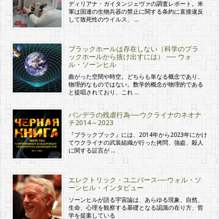
ディリアナ・ガイタンジェヴァの調査レポート。米
軍は国連の生物兵器の禁止に関する条約に直接違反
して致死性のウイルス、 …
ブラックホールは存在しない（科学のブラ
ックホールから抜け出すには） ── ウォ
ル・ソーンヒル
曲がった空間や時空。どちらも単なる概念であり、
物理的なものではない。数学的概念が物理的である
と提唱されており、これ …
バンデラの残虐行為──ウクライナのネオナ
チ2014～2023
『ブラックブック』には、2014年から2023年にかけ
てウクライナの武装組織が行った拷問、強盗、殺人
に関する証言が …
エレクトリック・ユニバース──ウォル・ソ
ーンヒル・インタビュー
ソーンヒルが語る宇宙論は、あらゆる現象、自然、
生命、心理を観察する基礎となる認識の在り方、哲
学を提案している