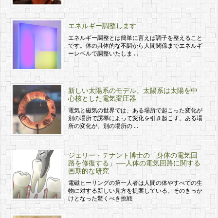
エネルギー調整します
エネルギー調整とは簡単に言えば調子を整えること
です。体の具体的な不調から人間関係までエネルギ
ーレベルで調整いたしま …
新しい太陽系のモデル。太陽系は太陽を中
心核とした電気変圧器
電気と磁気の世界では、ある場所で起こった変化が
別の場所で誘導によって変化を引き起こす。ある場
所の変化が、別の場所の …
ジェリー・テナント博士の「身体の電気回
路を修復する」──人体の電気回路に関する
画期的な研究
電磁ヒーリングの第一人者は人間の体やすべての生
物に対する新しい見方を提案している。そのきっか
けとなった驚くべき挑戦