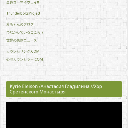
全身ゴーマイウェイ!!
ThunderboltsProject
芳ちゃんのブログ
つながっているこころ 2
世界の裏側ニュース
カウンセリング.COM
心理カウンセラー.COM
Kyrie Eleison /Анастасия Гладилина //Хор
Сретенского Монастыря
動
画
プ
レ
ー