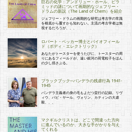
巨石の化学：アンドリュー・ホール、ピラ
ミッドの謎について画期的なジェフリー・
ドラムの新説（The Land of Chem）を紹介
ジェフリー・ドラムの画期的な研究は考古学の常識
を根底から覆すかも知れない。主流の考古学者は無
視するだろうが、、、
ロバート・ベッカー博士とバイオフィール
ド（ボディ・エレクトリック）
あなたがトースターを使うたびに、トースターの周
りにあるフィールドが、遠い銀河の荷電粒子をほん
の少し揺さぶる。
ブラックブック─バンデラの残虐行為 1941-
1945
バンデラ主義者の身の毛もよだつ蛮行の記録。リヴ
ィウ、バビ・ヤール、ヴォリン、カティンの大虐
殺、、、
マクギルクリストは、どこで間違った方向
に進んでいるのか、大きな手がかりを与え
てくれる