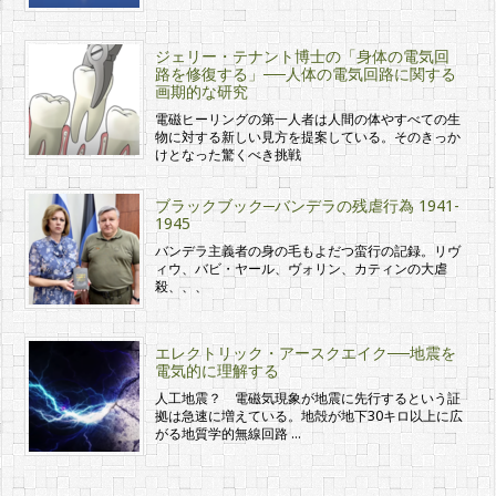
ジェリー・テナント博士の「身体の電気回
路を修復する」──人体の電気回路に関する
画期的な研究
電磁ヒーリングの第一人者は人間の体やすべての生
物に対する新しい見方を提案している。そのきっか
けとなった驚くべき挑戦
ブラックブック─バンデラの残虐行為 1941-
1945
バンデラ主義者の身の毛もよだつ蛮行の記録。リヴ
ィウ、バビ・ヤール、ヴォリン、カティンの大虐
殺、、、
エレクトリック・アースクエイク──地震を
電気的に理解する
人工地震？ 電磁気現象が地震に先行するという証
拠は急速に増えている。地殻が地下30キロ以上に広
がる地質学的無線回路 …