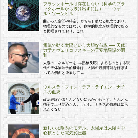
ブラックホールは存在しない（科学のブラ
ックホールから抜け出すには） ── ウォ
ル・ソーンヒル
曲がった空間や時空。どちらも単なる概念であり、
物理的なものではない。数学的概念が物理的である
と提唱されており、これ …
電気で動く太陽という大胆な仮説 ── 天体
力学とヴェリコフスキーの天変地異説の調
和
太陽のエネルギーを……熱核反応によるものとする現
代の天体物理学的概念は、太陽の観測可能なほぼす
べての側面と矛盾して …
ウルスラ・フォン・デア・ライエン、ナチ
スの血統
政治経験がほとんどないにもかかわらず、とんとん
拍子で上り詰めた人。しかし、ナチスの血統は知ら
れたくない
新しい太陽系のモデル。太陽系は太陽を中
心核とした電気変圧器