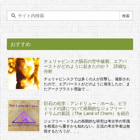
おすすめ
チェリャビンスク隕石の空中破裂、エアバ
ーストがどのように起きたのか？ 詳細な
分析
チェリャビンスクでは多くの人が目撃し、撮影され
たので、エアバーストがどのように発生したか、ま
たアークブラスト理論で …
巨石の化学：アンドリュー・ホール、ピラ
ミッドの謎について画期的なジェフリー・
ドラムの新説（The Land of Chem）を紹介
ジェフリー・ドラムの画期的な研究は考古学の常識
を根底から覆すかも知れない。主流の考古学者は無
視するだろうが、、、