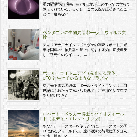
重力駆動型の"熱核"モデルは地球上のすべての学校で
教えられている。しかし、この仮説が証明されたこ
とは一度もない
ペンタゴンの生物兵器①──人工ウィルス実
験
ディリアナ・ガイタンジェヴァの調査レポート。米
軍は国連の生物兵器の禁止に関する条約に直接違反
して致死性のウイルス、 …
ボール・ライトニング（発光する球体）──
UFO？ 生きているようなプラズマ
空に光る電気の球体、ボール・ライトニングは、何
世紀にもわたって私たちを魅了し、神秘的な存在で
あり続けてきた
ロバート・ベッカー博士とバイオフィール
ド（ボディ・エレクトリック）
あなたがトースターを使うたびに、トースターの周
りにあるフィールドが、遠い銀河の荷電粒子をほん
の少し揺さぶる。