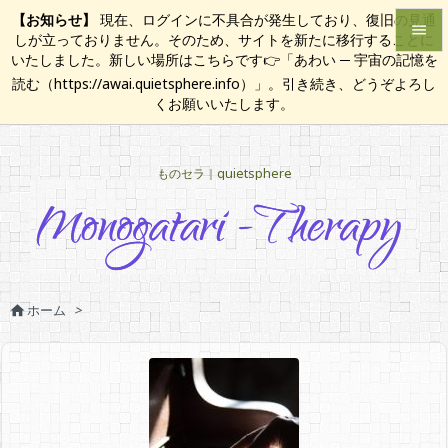
【お知らせ】
現在、ログインに不具合が発生しており、復旧の見通

しが立っておりません。そのため、サイトを新たに移行することに
いたしました。新しい場所はこちらです👉「あわい ─ 宇宙の記憶を

読む（https://awai.quietsphere.info）」。引き続き、どうぞよろし
メニュ
くお願いいたします。

サイド
ものセラ｜quietsphere

前へ

次へ

検索
ホーム
>
