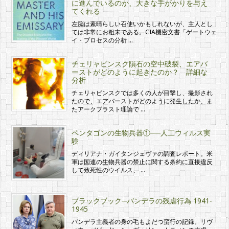
に進んでいるのか、大きな手がかりを与え
てくれる
左脳は素晴らしい召使いかもしれないが、主人とし
ては非常にお粗末である。CIA機密文書「ゲートウェ
イ・プロセスの分析 …
チェリャビンスク隕石の空中破裂、エアバ
ーストがどのように起きたのか？ 詳細な
分析
チェリャビンスクでは多くの人が目撃し、撮影され
たので、エアバーストがどのように発生したか、ま
たアークブラスト理論で …
ペンタゴンの生物兵器①──人工ウィルス実
験
ディリアナ・ガイタンジェヴァの調査レポート。米
軍は国連の生物兵器の禁止に関する条約に直接違反
して致死性のウイルス、 …
ブラックブック─バンデラの残虐行為 1941-
1945
バンデラ主義者の身の毛もよだつ蛮行の記録。リヴ