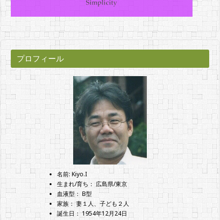
プロフィール
名前: Kiyo.I
生まれ/育ち： 広島県/東京
血液型： B型
家族： 妻１人、子ども２人
誕生日： 1954年12月24日