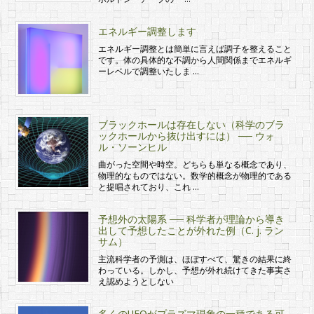
エネルギー調整します
エネルギー調整とは簡単に言えば調子を整えること
です。体の具体的な不調から人間関係までエネルギ
ーレベルで調整いたしま …
ブラックホールは存在しない（科学のブラ
ックホールから抜け出すには） ── ウォ
ル・ソーンヒル
曲がった空間や時空。どちらも単なる概念であり、
物理的なものではない。数学的概念が物理的である
と提唱されており、これ …
予想外の太陽系 ── 科学者が理論から導き
出して予想したことが外れた例（C. j. ラン
サム）
主流科学者の予測は、ほぼすべて、驚きの結果に終
わっている。しかし、予想が外れ続けてきた事実さ
え認めようとしない
多くのUFOがプラズマ現象の一種である可