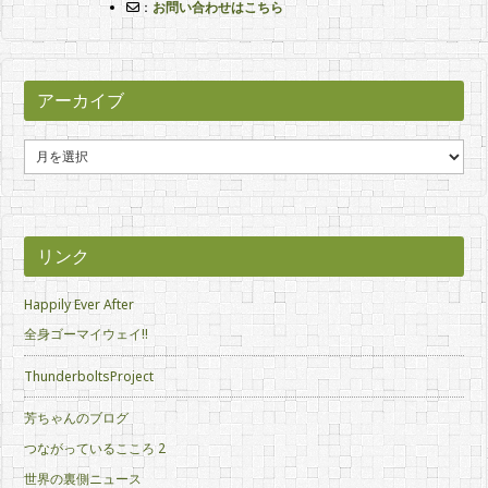
：
お問い合わせはこちら
アーカイブ
ア
ー
カ
イ
ブ
リンク
Happily Ever After
全身ゴーマイウェイ!!
ThunderboltsProject
芳ちゃんのブログ
つながっているこころ 2
世界の裏側ニュース