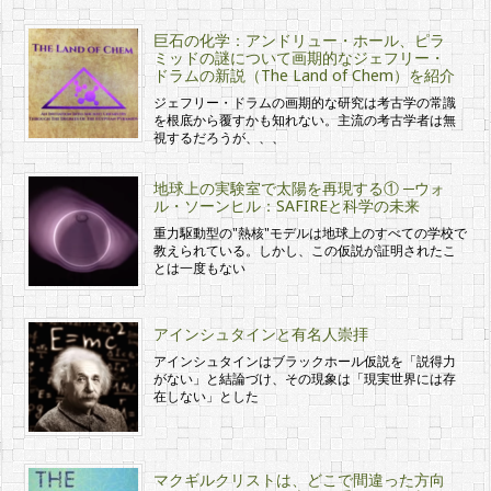
巨石の化学：アンドリュー・ホール、ピラ
ミッドの謎について画期的なジェフリー・
ドラムの新説（The Land of Chem）を紹介
ジェフリー・ドラムの画期的な研究は考古学の常識
を根底から覆すかも知れない。主流の考古学者は無
視するだろうが、、、
地球上の実験室で太陽を再現する① ─ウォ
ル・ソーンヒル：SAFIREと科学の未来
重力駆動型の"熱核"モデルは地球上のすべての学校で
教えられている。しかし、この仮説が証明されたこ
とは一度もない
アインシュタインと有名人崇拝
アインシュタインはブラックホール仮説を「説得力
がない」と結論づけ、その現象は「現実世界には存
在しない」とした
マクギルクリストは、どこで間違った方向