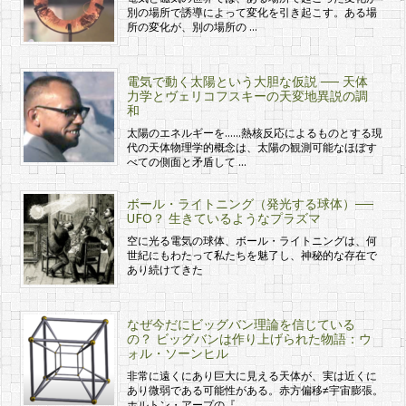
別の場所で誘導によって変化を引き起こす。ある場
所の変化が、別の場所の …
電気で動く太陽という大胆な仮説 ── 天体
力学とヴェリコフスキーの天変地異説の調
和
太陽のエネルギーを……熱核反応によるものとする現
代の天体物理学的概念は、太陽の観測可能なほぼす
べての側面と矛盾して …
ボール・ライトニング（発光する球体）──
UFO？ 生きているようなプラズマ
空に光る電気の球体、ボール・ライトニングは、何
世紀にもわたって私たちを魅了し、神秘的な存在で
あり続けてきた
なぜ今だにビッグバン理論を信じている
の？ ビッグバンは作り上げられた物語：ウ
ォル・ソーンヒル
非常に遠くにあり巨大に見える天体が、実は近くに
あり微弱である可能性がある。赤方偏移≠宇宙膨張。
ホルトン・アープの『 …