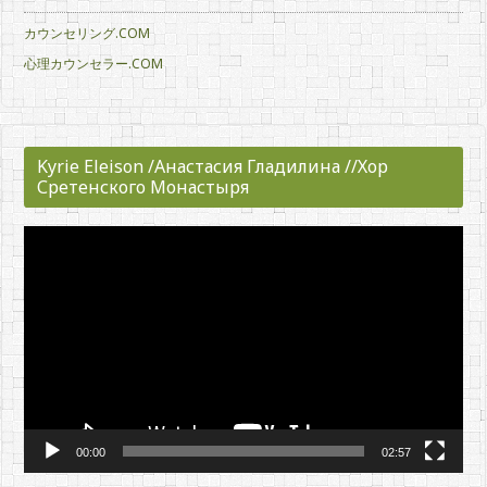
カウンセリング.COM
心理カウンセラー.COM
Kyrie Eleison /Анастасия Гладилина //Хор
Сретенского Монастыря
動
画
プ
レ
ー
ヤ
ー
00:00
02:57