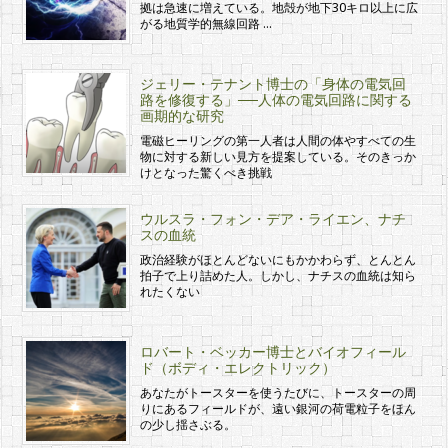
拠は急速に増えている。地殻が地下30キロ以上に広
がる地質学的無線回路 …
ジェリー・テナント博士の「身体の電気回
路を修復する」──人体の電気回路に関する
画期的な研究
電磁ヒーリングの第一人者は人間の体やすべての生
物に対する新しい見方を提案している。そのきっか
けとなった驚くべき挑戦
ウルスラ・フォン・デア・ライエン、ナチ
スの血統
政治経験がほとんどないにもかかわらず、とんとん
拍子で上り詰めた人。しかし、ナチスの血統は知ら
れたくない
ロバート・ベッカー博士とバイオフィール
ド（ボディ・エレクトリック）
あなたがトースターを使うたびに、トースターの周
りにあるフィールドが、遠い銀河の荷電粒子をほん
の少し揺さぶる。