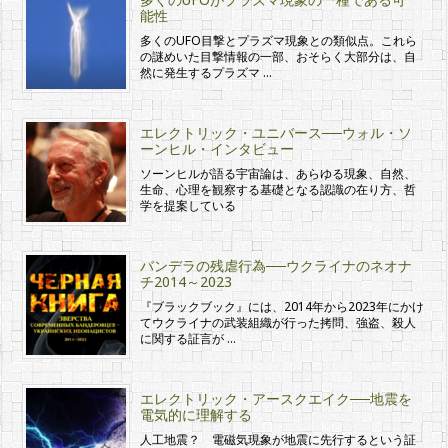
能性
多くのUFO目撃とプラズマ現象との類似点。これら
の謎めいた目撃情報の一部、おそらく大部分は、自
然に発生するプラズマ …
エレクトリック・ユニバース──ウォル・ソ
ーンヒル・インタビュー
ソーンヒルが語る宇宙論は、あらゆる現象、自然、
生命、心理を観察する基礎となる認識の在り方、哲
学を提案している
バンデラの残虐行為──ウクライナのネオナ
チ2014～2023
『ブラックブック』には、2014年から2023年にかけ
てウクライナの武装組織が行った拷問、強盗、殺人
に関する証言が …
エレクトリック・アースクエイク──地震を
電気的に理解する
人工地震？ 電磁気現象が地震に先行するという証