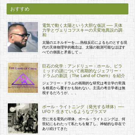
おすすめ
電気で動く太陽という大胆な仮説 ── 天体
力学とヴェリコフスキーの天変地異説の調
和
太陽のエネルギーを……熱核反応によるものとする現
代の天体物理学的概念は、太陽の観測可能なほぼす
べての側面と矛盾して …
巨石の化学：アンドリュー・ホール、ピラ
ミッドの謎について画期的なジェフリー・
ドラムの新説（The Land of Chem）を紹介
ジェフリー・ドラムの画期的な研究は考古学の常識
を根底から覆すかも知れない。主流の考古学者は無
視するだろうが、、、
ボール・ライトニング（発光する球体）──
UFO？ 生きているようなプラズマ
空に光る電気の球体、ボール・ライトニングは、何
世紀にもわたって私たちを魅了し、神秘的な存在で
あり続けてきた