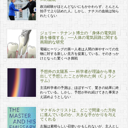
政治経験がほとんどないにもかかわらず、とんとん
拍子で上り詰めた人。しかし、ナチスの血統は知ら
れたくない
ジェリー・テナント博士の「身体の電気回
路を修復する」──人体の電気回路に関する
画期的な研究
電磁ヒーリングの第一人者は人間の体やすべての生
物に対する新しい見方を提案している。そのきっか
けとなった驚くべき挑戦
予想外の太陽系 ── 科学者が理論から導き
出して予想したことが外れた例（C. j. ラン
サム）
主流科学者の予測は、ほぼすべて、驚きの結果に終
わっている。しかし、予想が外れ続けてきた事実さ
え認めようとしない
マクギルクリストは、どこで間違った方向
に進んでいるのか、大きな手がかりを与え
てくれる
左脳は素晴らしい召使いかもしれないが、主人とし