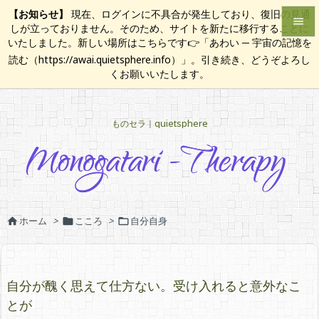
【お知らせ】
現在、ログインに不具合が発生しており、復旧の見通

しが立っておりません。そのため、サイトを新たに移行することに
いたしました。新しい場所はこちらです👉「あわい ─ 宇宙の記憶を

読む（https://awai.quietsphere.info）」。引き続き、どうぞよろし
メニュ
くお願いいたします。

サイド
ものセラ｜quietsphere

前へ

次へ

検索
ホーム
>
こころ
>
自分自身



自分が醜く思えて仕方ない。受け入れると意外なこ
とが