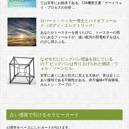
ては非常にお粗末である。CIA機密文書「ゲートウェ
イ・プロセスの分析 …
ロバート・ベッカー博士とバイオフィール
ド（ボディ・エレクトリック）
あなたがトースターを使うたびに、トースターの周
りにあるフィールドが、遠い銀河の荷電粒子をほん
の少し揺さぶる。
なぜ今だにビッグバン理論を信じている
の？ ビッグバンは作り上げられた物語：ウ
ォル・ソーンヒル
非常に遠くにあり巨大に見える天体が、実は近くに
あり微弱である可能性がある。赤方偏移≠宇宙膨張。
ホルトン・アープの『 …
占い感覚で引けるセラピーカード
心理学をベースにしたカードが引けます。