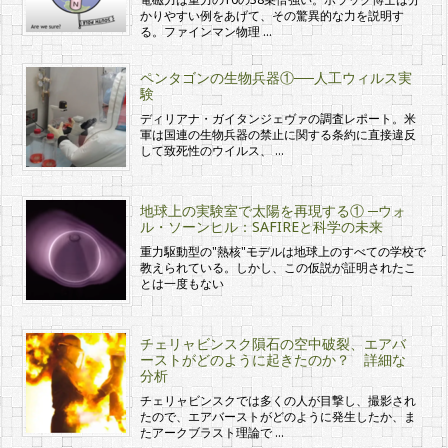
かりやすい例をあげて、その驚異的な力を説明す
る。ファインマン物理 …
ペンタゴンの生物兵器①──人工ウィルス実
験
ディリアナ・ガイタンジェヴァの調査レポート。米
軍は国連の生物兵器の禁止に関する条約に直接違反
して致死性のウイルス、 …
地球上の実験室で太陽を再現する① ─ウォ
ル・ソーンヒル：SAFIREと科学の未来
重力駆動型の"熱核"モデルは地球上のすべての学校で
教えられている。しかし、この仮説が証明されたこ
とは一度もない
チェリャビンスク隕石の空中破裂、エアバ
ーストがどのように起きたのか？ 詳細な
分析
チェリャビンスクでは多くの人が目撃し、撮影され
たので、エアバーストがどのように発生したか、ま
たアークブラスト理論で …