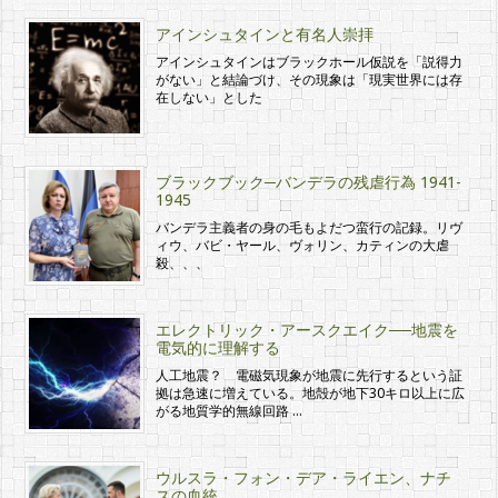
アインシュタインと有名人崇拝
アインシュタインはブラックホール仮説を「説得力
がない」と結論づけ、その現象は「現実世界には存
在しない」とした
ブラックブック─バンデラの残虐行為 1941-
1945
バンデラ主義者の身の毛もよだつ蛮行の記録。リヴ
ィウ、バビ・ヤール、ヴォリン、カティンの大虐
殺、、、
エレクトリック・アースクエイク──地震を
電気的に理解する
人工地震？ 電磁気現象が地震に先行するという証
拠は急速に増えている。地殻が地下30キロ以上に広
がる地質学的無線回路 …
ウルスラ・フォン・デア・ライエン、ナチ
スの血統