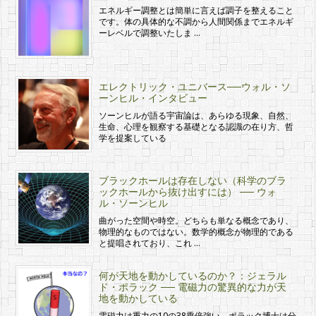
エネルギー調整とは簡単に言えば調子を整えること
です。体の具体的な不調から人間関係までエネルギ
ーレベルで調整いたしま …
エレクトリック・ユニバース──ウォル・ソ
ーンヒル・インタビュー
ソーンヒルが語る宇宙論は、あらゆる現象、自然、
生命、心理を観察する基礎となる認識の在り方、哲
学を提案している
ブラックホールは存在しない（科学のブラ
ックホールから抜け出すには） ── ウォ
ル・ソーンヒル
曲がった空間や時空。どちらも単なる概念であり、
物理的なものではない。数学的概念が物理的である
と提唱されており、これ …
何が天地を動かしているのか？：ジェラル
ド・ポラック ── 電磁力の驚異的な力が天
地を動かしている
電磁力は重力の10の38乗倍強い。ポラック博士は分