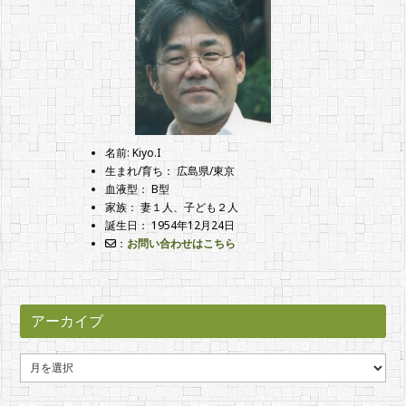
名前: Kiyo.I
生まれ/育ち： 広島県/東京
血液型： B型
家族： 妻１人、子ども２人
誕生日： 1954年12月24日
：
お問い合わせはこちら
アーカイブ
ア
ー
カ