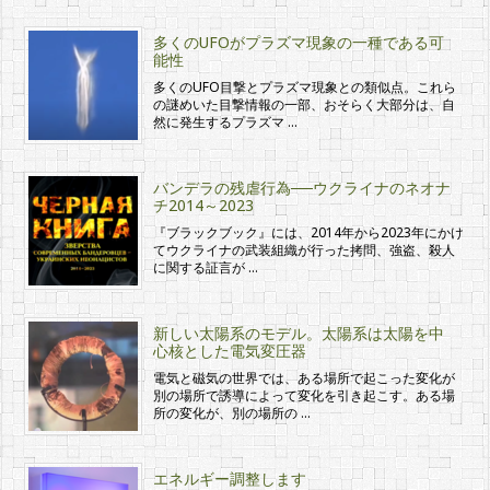
多くのUFOがプラズマ現象の一種である可
能性
多くのUFO目撃とプラズマ現象との類似点。これら
の謎めいた目撃情報の一部、おそらく大部分は、自
然に発生するプラズマ …
バンデラの残虐行為──ウクライナのネオナ
チ2014～2023
『ブラックブック』には、2014年から2023年にかけ
てウクライナの武装組織が行った拷問、強盗、殺人
に関する証言が …
新しい太陽系のモデル。太陽系は太陽を中
心核とした電気変圧器
電気と磁気の世界では、ある場所で起こった変化が
別の場所で誘導によって変化を引き起こす。ある場
所の変化が、別の場所の …
エネルギー調整します