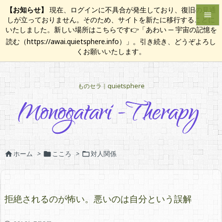
【お知らせ】
現在、ログインに不具合が発生しており、復旧の見通

しが立っておりません。そのため、サイトを新たに移行することに
いたしました。新しい場所はこちらです👉「あわい ─ 宇宙の記憶を

読む（https://awai.quietsphere.info）」。引き続き、どうぞよろし
メニュ
くお願いいたします。

サイド
ものセラ｜quietsphere

前へ

次へ

検索
ホーム
>
こころ
>
対人関係



拒絶されるのが怖い。悪いのは自分という誤解