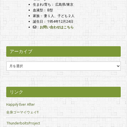
生まれ/育ち： 広島県/東京
血液型： B型
家族： 妻１人、子ども２人
誕生日： 1954年12月24日
：
お問い合わせはこちら
アーカイブ
ア
ー
カ
イ
ブ
リンク
Happily Ever After
全身ゴーマイウェイ!!
ThunderboltsProject