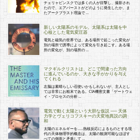
チェリャビンスクでは多くの人が目撃し、撮影され
たので、エアバーストがどのように発生したか、ま
たアークブラスト理論で …
新しい太陽系のモデル。太陽系は太陽を中
心核とした電気変圧器
電気と磁気の世界では、ある場所で起こった変化が
別の場所で誘導によって変化を引き起こす。ある場
所の変化が、別の場所の …
マクギルクリストは、どこで間違った方向
に進んでいるのか、大きな手がかりを与え
てくれる
左脳は素晴らしい召使いかもしれないが、主人とし
ては非常にお粗末である。CIA機密文書「ゲートウェ
イ・プロセスの分析 …
電気で動く太陽という大胆な仮説 ── 天体
力学とヴェリコフスキーの天変地異説の調
和
太陽のエネルギーを……熱核反応によるものとする現
代の天体物理学的概念は、太陽の観測可能なほぼす
べての側面と矛盾して …