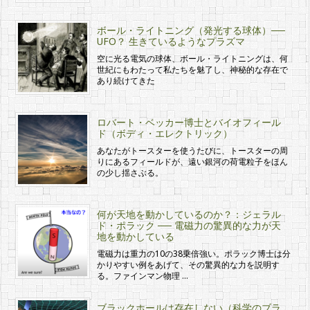
ボール・ライトニング（発光する球体）──
UFO？ 生きているようなプラズマ
空に光る電気の球体、ボール・ライトニングは、何
世紀にもわたって私たちを魅了し、神秘的な存在で
あり続けてきた
ロバート・ベッカー博士とバイオフィール
ド（ボディ・エレクトリック）
あなたがトースターを使うたびに、トースターの周
りにあるフィールドが、遠い銀河の荷電粒子をほん
の少し揺さぶる。
何が天地を動かしているのか？：ジェラル
ド・ポラック ── 電磁力の驚異的な力が天
地を動かしている
電磁力は重力の10の38乗倍強い。ポラック博士は分
かりやすい例をあげて、その驚異的な力を説明す
る。ファインマン物理 …
ブラックホールは存在しない（科学のブラ