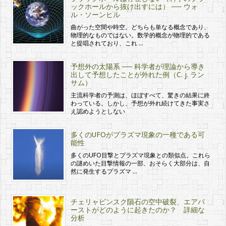
ックホールから抜け出すには） ── ウォ
ル・ソーンヒル
曲がった空間や時空。どちらも単なる概念であり、
物理的なものではない。数学的概念が物理的である
と提唱されており、これ …
予想外の太陽系 ── 科学者が理論から導き
出して予想したことが外れた例（C. j. ラン
サム）
主流科学者の予測は、ほぼすべて、驚きの結果に終
わっている。しかし、予想が外れ続けてきた事実さ
え認めようとしない
多くのUFOがプラズマ現象の一種である可
能性
多くのUFO目撃とプラズマ現象との類似点。これら
の謎めいた目撃情報の一部、おそらく大部分は、自
然に発生するプラズマ …
チェリャビンスク隕石の空中破裂、エアバ
ーストがどのように起きたのか？ 詳細な
分析