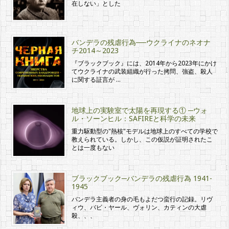
在しない」とした
バンデラの残虐行為──ウクライナのネオナ
チ2014～2023
『ブラックブック』には、2014年から2023年にかけ
てウクライナの武装組織が行った拷問、強盗、殺人
に関する証言が …
地球上の実験室で太陽を再現する① ─ウォ
ル・ソーンヒル：SAFIREと科学の未来
重力駆動型の"熱核"モデルは地球上のすべての学校で
教えられている。しかし、この仮説が証明されたこ
とは一度もない
ブラックブック─バンデラの残虐行為 1941-
1945
バンデラ主義者の身の毛もよだつ蛮行の記録。リヴ
ィウ、バビ・ヤール、ヴォリン、カティンの大虐
殺、、、