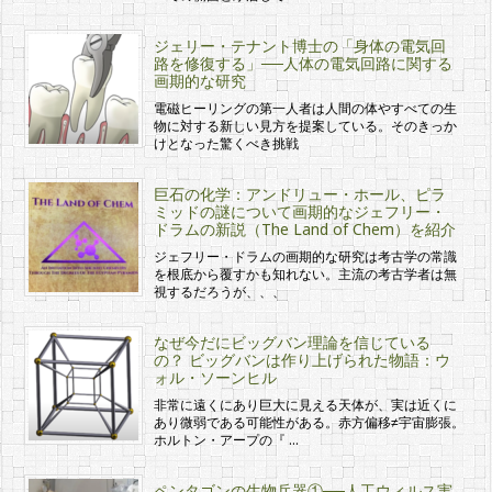
ジェリー・テナント博士の「身体の電気回
路を修復する」──人体の電気回路に関する
画期的な研究
電磁ヒーリングの第一人者は人間の体やすべての生
物に対する新しい見方を提案している。そのきっか
けとなった驚くべき挑戦
巨石の化学：アンドリュー・ホール、ピラ
ミッドの謎について画期的なジェフリー・
ドラムの新説（The Land of Chem）を紹介
ジェフリー・ドラムの画期的な研究は考古学の常識
を根底から覆すかも知れない。主流の考古学者は無
視するだろうが、、、
なぜ今だにビッグバン理論を信じている
の？ ビッグバンは作り上げられた物語：ウ
ォル・ソーンヒル
非常に遠くにあり巨大に見える天体が、実は近くに
あり微弱である可能性がある。赤方偏移≠宇宙膨張。
ホルトン・アープの『 …
ペンタゴンの生物兵器①──人工ウィルス実