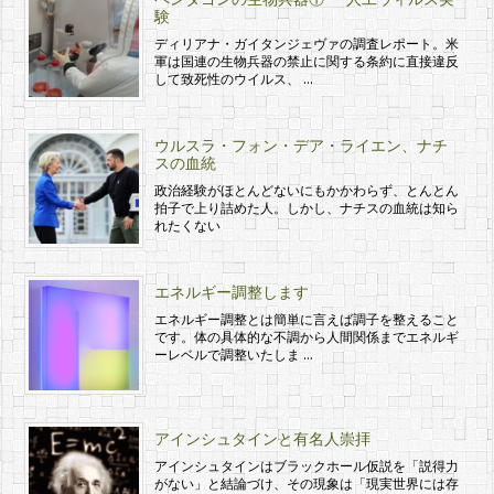
験
ディリアナ・ガイタンジェヴァの調査レポート。米
軍は国連の生物兵器の禁止に関する条約に直接違反
して致死性のウイルス、 …
ウルスラ・フォン・デア・ライエン、ナチ
スの血統
政治経験がほとんどないにもかかわらず、とんとん
拍子で上り詰めた人。しかし、ナチスの血統は知ら
れたくない
エネルギー調整します
エネルギー調整とは簡単に言えば調子を整えること
です。体の具体的な不調から人間関係までエネルギ
ーレベルで調整いたしま …
アインシュタインと有名人崇拝
アインシュタインはブラックホール仮説を「説得力
がない」と結論づけ、その現象は「現実世界には存