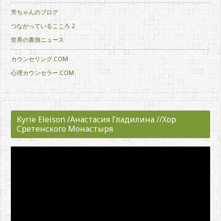
芳ちゃんのブログ
つながっているこころ 2
世界の裏側ニュース
カウンセリング.COM
心理カウンセラー.COM
Kyrie Eleison /Анастасия Гладилина //Хор
Сретенского Монастыря
動
画
プ
レ
ー
ヤ
ー