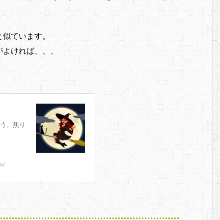
と似ています。
がよければ、、、
う。焦り
n/