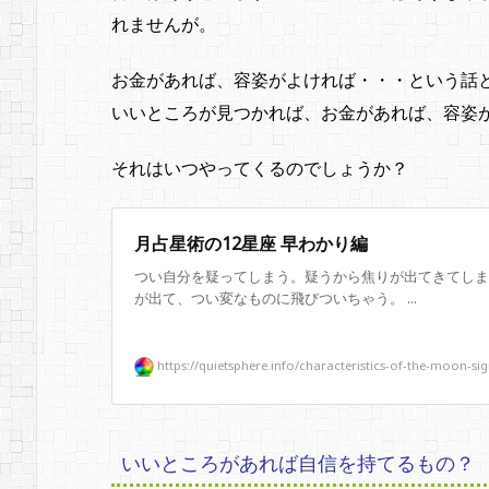
れませんが。
お金があれば、容姿がよければ・・・という話
いいところが見つかれば、お金があれば、容姿
それはいつやってくるのでしょうか？
月占星術の12星座 早わかり編
つい自分を疑ってしまう。疑うから焦りが出てきてしま
が出て、つい変なものに飛びついちゃう。 ...
https://quietsphere.info/characteristics-of-the-moon-sig
いいところがあれば自信を持てるもの？