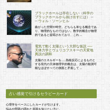
ブラックホールは存在しない（科学の
ブラックホールから抜け出すには） ─
─ ウォル・ソーンヒル
曲がった空間や時空。どちらも単なる概念であ
り、物理的なものではない。数学的概念が物理
的であると提唱されており、これ …
電気で動く太陽という大胆な仮説 ──
天体力学とヴェリコフスキーの天変地
異説の調和
太陽のエネルギーを……熱核反応によるものと
する現代の天体物理学的概念は、太陽の観測可
能なほぼすべての側面と矛盾して …
占い感覚で引けるセラピーカード
心理学をベースにしたカードが引けます。
悩みや問題の隠れた原因を知りたい方に。