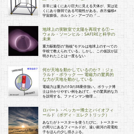
非常に遠くにあり巨大に見える天体が、実は近
くにあり微弱である可能性がある。赤方偏移≠
宇宙膨張。ホルトン・アープの『 …
地球上の実験室で太陽を再現する① ─
ウォル・ソーンヒル：SAFIREと科学の
未来
重力駆動型の"熱核"モデルは地球上のすべての
学校で教えられている。しかし、この仮説が証
明されたことは一度もない
何が天地を動かしているのか？：ジェ
ラルド・ポラック ── 電磁力の驚異的
な力が天地を動かしている
電磁力は重力の10の38乗倍強い。ポラック博
士は分かりやすい例をあげて、その驚異的な力
を説明する。ファインマン物理 …
ロバート・ベッカー博士とバイオフィ
ールド（ボディ・エレクトリック）
あなたがトースターを使うたびに、トースター
の周りにあるフィールドが、遠い銀河の荷電粒
子をほんの少し揺さぶる。