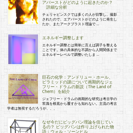
アバーストがどのように起きたのか？
詳細な分析
チェリャビンスクでは多くの人が目撃し、撮影
されたので、エアバーストがどのように発生し
たか、またアークブラスト理論で …
エネルギー調整します
エネルギー調整とは簡単に言えば調子を整える
ことです。体の具体的な不調から人間関係まで
エネルギーレベルで調整いたしま …
巨石の化学：アンドリュー・ホール、
ピラミッドの謎について画期的なジェ
フリー・ドラムの新説（The Land of
Chem）を紹介
ジェフリー・ドラムの画期的な研究は考古学の
常識を根底から覆すかも知れない。主流の考古
学者は無視するだろうが、、、
なぜ今だにビッグバン理論を信じてい
るの？ ビッグバンは作り上げられた物
語：ウォル・ソーンヒル