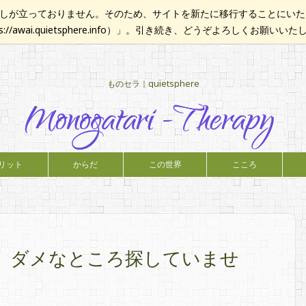
が立っておりません。そのため、サイトを新たに移行することにいたし
ps://awai.quietsphere.info）」。引き続き、どうぞよろしくお願いい
ものセラ｜quietsphere
リット
からだ
この世界
こころ
。ダメなところ探していませ