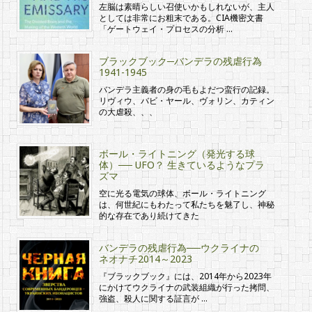
左脳は素晴らしい召使いかもしれないが、主人
としては非常にお粗末である。CIA機密文書
「ゲートウェイ・プロセスの分析 …
ブラックブック─バンデラの残虐行為
1941-1945
バンデラ主義者の身の毛もよだつ蛮行の記録。
リヴィウ、バビ・ヤール、ヴォリン、カティン
の大虐殺、、、
ボール・ライトニング（発光する球
体）── UFO？ 生きているようなプラ
ズマ
空に光る電気の球体、ボール・ライトニング
は、何世紀にもわたって私たちを魅了し、神秘
的な存在であり続けてきた
バンデラの残虐行為──ウクライナの
ネオナチ2014～2023
『ブラックブック』には、2014年から2023年
にかけてウクライナの武装組織が行った拷問、
強盗、殺人に関する証言が …