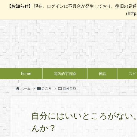
【お知らせ】
現在、ログインに不具合が発生しており、復旧の見通し
（htt
home
電気的宇宙論
神話
スピ
ホーム
>
こころ
>
自分自身



自分にはいいところがない
んか？