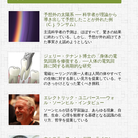
予想外の太陽系 ── 科学者が理論から
導き出して予想したことが外れた例
（C. j. ランサム）
主流科学者の予測は、ほぼすべて、驚きの結果
に終わっている。しかし、予想が外れ続けてき
た事実さえ認めようとしない
ジェリー・テナント博士の「身体の電
気回路を修復する」──人体の電気回
路に関する画期的な研究
電磁ヒーリングの第一人者は人間の体やすべて
の生物に対する新しい見方を提案している。そ
のきっかけとなった驚くべき挑戦
エレクトリック・ユニバース──ウォ
ル・ソーンヒル・インタビュー
ソーンヒルが語る宇宙論は、あらゆる現象、自
然、生命、心理を観察する基礎となる認識の在
り方、哲学を提案している