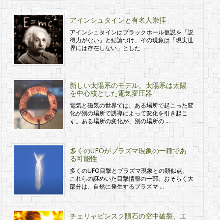
アインシュタインと有名人崇拝
アインシュタインはブラックホール仮説を「説
得力がない」と結論づけ、その現象は「現実世
界には存在しない」とした
新しい太陽系のモデル。太陽系は太陽
を中心核とした電気変圧器
電気と磁気の世界では、ある場所で起こった変
化が別の場所で誘導によって変化を引き起こ
す。ある場所の変化が、別の場所の …
多くのUFOがプラズマ現象の一種であ
る可能性
多くのUFO目撃とプラズマ現象との類似点。
これらの謎めいた目撃情報の一部、おそらく大
部分は、自然に発生するプラズマ …
チェリャビンスク隕石の空中破裂、エ