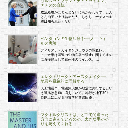
ウルスラ・フォン・デア・ライエン、
ナチスの血統
政治経験がほとんどないにもかかわらず、とん
とん拍子で上り詰めた人。しかし、ナチスの血
統は知られたくない
ペンタゴンの生物兵器①──人工ウィ
ルス実験
ディリアナ・ガイタンジェヴァの調査レポー
ト。米軍は国連の生物兵器の禁止に関する条約
に直接違反して致死性のウイルス、 …
エレクトリック・アースクエイク──
地震を電気的に理解する
人工地震？ 電磁気現象が地震に先行するとい
う証拠は急速に増えている。地殻が地下30キ
ロ以上に広がる地質学的無線回路 …
マクギルクリストは、どこで間違った
方向に進んでいるのか、大きな手がか
りを与えてくれる